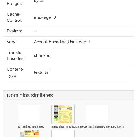
bytes
Ranges:
Cache-
max-age=0
Control:
Expires:
--
Vary:
Accept-Encoding,User-Agent
Transfer-
chunked
Encoding:
Content-
text/html
Type:
Dominios similares
amarillasneza.net
amarillasnicaragua.net
amarillasnuevajersey.com