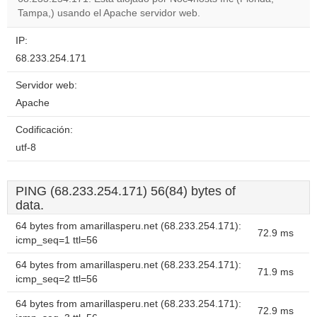
Do you
OK
Tampa,) usando el Apache servidor web.
own this
website?
IP:
68.233.254.171
Servidor web:
Apache
Codificación:
utf-8
PING (68.233.254.171) 56(84) bytes of
data.
64 bytes from amarillasperu.net (68.233.254.171):
72.9 ms
icmp_seq=1 ttl=56
64 bytes from amarillasperu.net (68.233.254.171):
71.9 ms
icmp_seq=2 ttl=56
64 bytes from amarillasperu.net (68.233.254.171):
72.9 ms