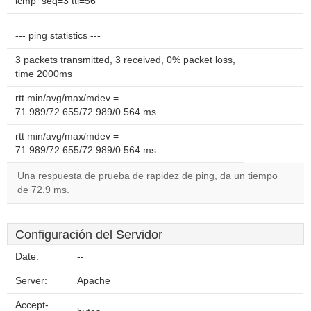
icmp_seq=3 ttl=56
--- ping statistics ---
3 packets transmitted, 3 received, 0% packet loss,
time 2000ms
rtt min/avg/max/mdev =
71.989/72.655/72.989/0.564 ms
rtt min/avg/max/mdev =
71.989/72.655/72.989/0.564 ms
Una respuesta de prueba de rapidez de ping, da un tiempo
de 72.9 ms.
Configuración del Servidor
Date:
--
Server:
Apache
Accept-