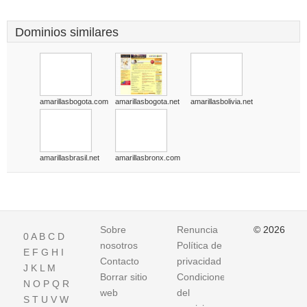
Dominios similares
amarillasbogota.com
amarillasbogota.net
amarillasbolivia.net
amarillasbrasil.net
amarillasbronx.com
Sobre
Renuncia
© 2026
0
A
B
C
D
nosotros
Política de
E
F
G
H
I
Contacto
privacidad
J
K
L
M
Borrar sitio
Condiciones
N
O
P
Q
R
web
del
S
T
U
V
W