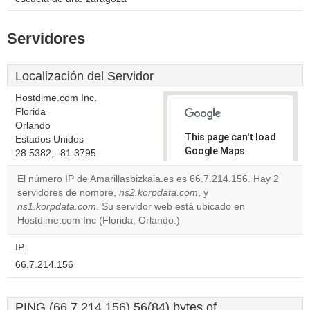
Servidores
Localización del Servidor
Hostdime.com Inc.
Florida
Orlando
This page can't load
Estados Unidos
Google Maps
28.5382, -81.3795
correctly.
El número IP de Amarillasbizkaia.es es 66.7.214.156. Hay 2
servidores de nombre,
ns2.korpdata.com
, y
Do you
OK
ns1.korpdata.com
. Su servidor web está ubicado en
own this
website?
Hostdime.com Inc (Florida, Orlando.)
IP:
66.7.214.156
PING (66.7.214.156) 56(84) bytes of