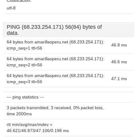
Codificación:
utf-8
PING (68.233.254.171) 56(84) bytes of
data.
64 bytes from amarillasperu.net (68.233.254.171):
46.8 ms
icmp_seq=1 ttl=56
64 bytes from amarillasperu.net (68.233.254.171):
46.6 ms
icmp_seq=2 ttl=56
64 bytes from amarillasperu.net (68.233.254.171):
47.1 ms
icmp_seq=3 ttl=56
--- ping statistics ---
3 packets transmitted, 3 received, 0% packet loss,
time 2000ms
rtt min/avg/max/mdev =
46.621/46.873/47.106/0.198 ms