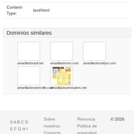
Content-
text/html
Type:
Dominios similares
amarillasbrasil.net
amarillasbronx.com
amarillasbrooklyn.com
amarillasbrownsville.com
amarillasbuenosaires.net
Sobre
Renuncia
© 2026
0
A
B
C
D
nosotros
Política de
E
F
G
H
I
Contacto
privacidad