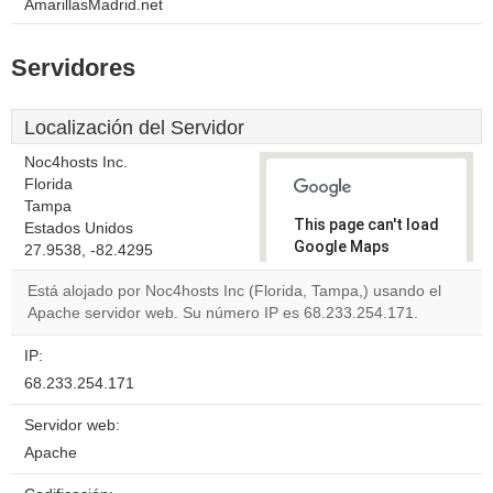
AmarillasMadrid.net
Servidores
Localización del Servidor
Noc4hosts Inc.
Florida
Tampa
This page can't load
Estados Unidos
Google Maps
27.9538, -82.4295
correctly.
Está alojado por Noc4hosts Inc (Florida, Tampa,) usando el
Apache servidor web. Su número IP es 68.233.254.171.
Do you
OK
own this
website?
IP:
68.233.254.171
Servidor web:
Apache