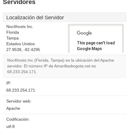
Servidores
Localización del Servidor
Noc4hosts Inc.
Florida
Tampa
This page can't load
Estados Unidos
Google Maps
27.9538, -82.4295
correctly.
Noc4hosts Inc (Florida, Tampa) es la ubicación del Apache
servidor. El número IP de Amarillasbogota.net es
Do you
OK
68.233.254.171.
own this
website?
IP:
68.233.254.171
Servidor web:
Apache
Codificación:
utf-8