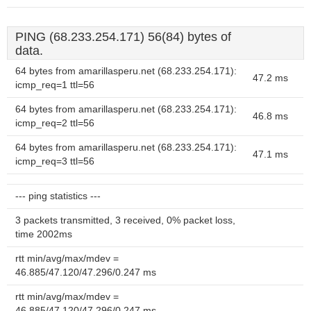
PING (68.233.254.171) 56(84) bytes of
data.
64 bytes from amarillasperu.net (68.233.254.171):
47.2 ms
icmp_req=1 ttl=56
64 bytes from amarillasperu.net (68.233.254.171):
46.8 ms
icmp_req=2 ttl=56
64 bytes from amarillasperu.net (68.233.254.171):
47.1 ms
icmp_req=3 ttl=56
--- ping statistics ---
3 packets transmitted, 3 received, 0% packet loss,
time 2002ms
rtt min/avg/max/mdev =
46.885/47.120/47.296/0.247 ms
rtt min/avg/max/mdev =
46.885/47.120/47.296/0.247 ms