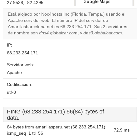
Google Maps
27.9538, -82.4295
correctly.
Está alojado por Noc4hosts Inc (Florida, Tampa,) usando el
Apache servidor web. El número IP del servidor de
Do you
OK
Amarillasbarcelona.net es 68.233.254.171. Sus 2 servidores
own this
website?
de nombre son
dns4.globalcar.com
, y
dns3.globalcar.com
.
IP:
68.233.254.171
Servidor web:
Apache
Codificación:
utf-8
PING (68.233.254.171) 56(84) bytes of
data.
64 bytes from amarillasperu.net (68.233.254.171):
72.9 ms
icmp_seq=1 ttl=56