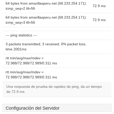
64 bytes from amarillasperu.net (68.233.254.171):
72.9 ms
icmp_seq=2 ttl=56
64 bytes from amarillasperu.net (68.233.254.171):
72.9 ms
icmp_seq=3 ttl=56
--- ping statistics ---
3 packets transmitted, 3 received, 0% packet loss,
time 2001ms
rtt min/avg/max/mdev =
72.988/72.988/72.989/0.311 ms
rtt min/avg/max/mdev =
72.988/72.988/72.989/0.311 ms
Una respuesta de prueba de rapidez de ping, da un tiempo
de 72.9 ms.
Configuración del Servidor