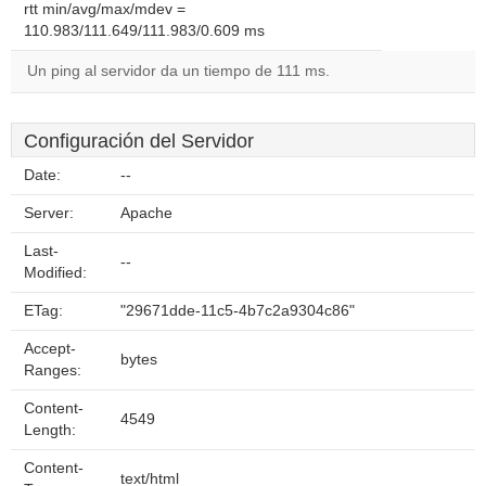
rtt min/avg/max/mdev =
110.983/111.649/111.983/0.609 ms
Un ping al servidor da un tiempo de 111 ms.
Configuración del Servidor
Date:
--
Server:
Apache
Last-
--
Modified:
ETag:
"29671dde-11c5-4b7c2a9304c86"
Accept-
bytes
Ranges:
Content-
4549
Length:
Content-
text/html