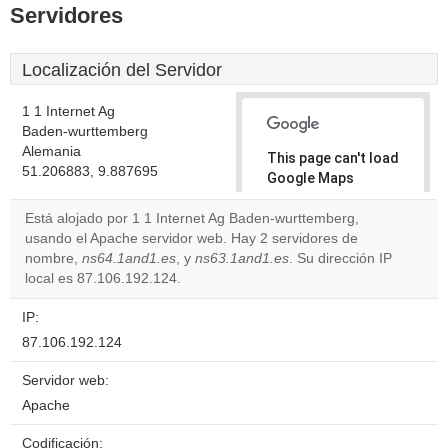
Servidores
Localización del Servidor
1 1 Internet Ag
Baden-wurttemberg
Alemania
This page can't load
51.206883, 9.887695
Google Maps
correctly.
Está alojado por 1 1 Internet Ag Baden-wurttemberg,
usando el Apache servidor web. Hay 2 servidores de
Do you
OK
nombre,
ns64.1and1.es
, y
ns63.1and1.es
own this
. Su dirección IP
website?
local es 87.106.192.124.
IP:
87.106.192.124
Servidor web:
Apache
Codificación: