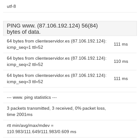
utf-8
PING www. (87.106.192.124) 56(84)
bytes of data.
64 bytes from clienteservidor.es (87.106.192.124):
111 ms
icmp_seq=1 ttl=52
64 bytes from clienteservidor.es (87.106.192.124):
110 ms
icmp_seq=2 ttl=52
64 bytes from clienteservidor.es (87.106.192.124):
111 ms
icmp_seq=3 ttl=52
--- www. ping statistics ---
3 packets transmitted, 3 received, 0% packet loss,
time 2001ms
rtt min/avg/max/mdev =
110.983/111.649/111.983/0.609 ms