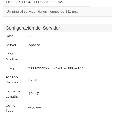
110.983/111.649/111.983/0.609 ms
Un ping al servidor da un tiempo de 111 ms.
Configuración del Servidor
Date:
--
Server:
Apache
Last-
--
Modified:
ETag:
"38029592-28cf-4a84a108bacb1"
Accept-
bytes
Ranges:
Content-
10447
Length:
Content-
text/html
Type: