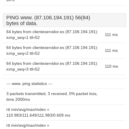
PING www. (87.106.194.191) 56(84)
bytes of data.
64 bytes from clienteservidor.es (87.106.194.191):
111 ms
icmp_seq=1 ttl=52
64 bytes from clienteservidor.es (87.106.194.191):
111 ms
icmp_seq=2 ttl=52
64 bytes from clienteservidor.es (87.106.194.191):
110 ms
icmp_seq=3 ttl=52
--- www. ping statistics ---
3 packets transmitted, 3 received, 0% packet loss,
time 2000ms
rtt min/avg/max/mdev =
110.983/111.649/111.983/0.609 ms
rtt min/avg/max/mdev =