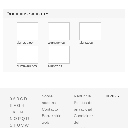
Dominios similares
alumasa.com
alumaser.es
alumat.es
alumawallet.es
alumax.es
Sobre
Renuncia
© 2026
0
A
B
C
D
nosotros
Política de
E
F
G
H
I
Contacto
privacidad
J
K
L
M
Borrar sitio
Condiciones
N
O
P
Q
R
web
del
S
T
U
V
W