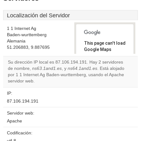
Localización del Servidor
1 1 Internet Ag
Baden-wurttemberg
Alemania
This page can't load
51.206883, 9.887695
Google Maps
correctly.
Su dirección IP local es 87.106.194.191. Hay 2 servidores
de nombre,
ns63.1and1.es
, y
ns64.1and1.es
. Está alojado
Do you
OK
por 1 1 Internet Ag Baden-wurttemberg, usando el Apache
own this
website?
servidor web.
IP:
87.106.194.191
Servidor web:
Apache
Codificación:
utf-8