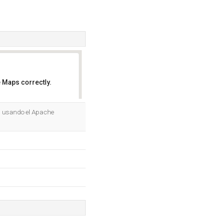
 Maps correctly.
OK
d, usando el Apache