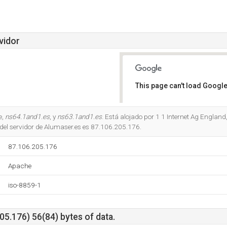
vidor
This page can't load Google
Do you own this website?
e,
ns64.1and1.es
, y
ns63.1and1.es
. Está alojado por 1 1 Internet Ag Englan
 del servidor de Alumaser.es es 87.106.205.176.
87.106.205.176
Apache
iso-8859-1
5.176) 56(84) bytes of data.