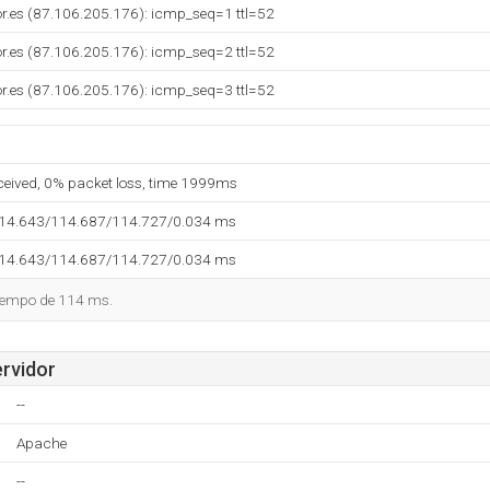
dor.es (87.106.205.176): icmp_seq=1 ttl=52
dor.es (87.106.205.176): icmp_seq=2 ttl=52
dor.es (87.106.205.176): icmp_seq=3 ttl=52
eceived, 0% packet loss, time 1999ms
114.643/114.687/114.727/0.034 ms
114.643/114.687/114.727/0.034 ms
tiempo de 114 ms.
ervidor
--
Apache
--