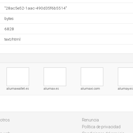
"28ac5e52-1aac-490d35f6b5514"
bytes
6828
text/html
alumawallet.es
alumax.es
alumaxi.com
alumay.es
otros
Renuncia
Política de privacidad