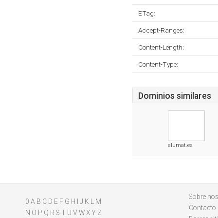
ETag:
Accept-Ranges:
Content-Length:
Content-Type:
Dominios similares
alumat.es
Sobre nos
0
A
B
C
D
E
F
G
H
I
J
K
L
M
Contacto
N
O
P
Q
R
S
T
U
V
W
X
Y
Z