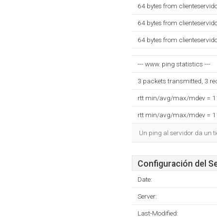
64 bytes from clienteservi
64 bytes from clienteservi
64 bytes from clienteservi
--- www. ping statistics ---
3 packets transmitted, 3 r
rtt min/avg/max/mdev = 
rtt min/avg/max/mdev = 
Un ping al servidor da un 
Configuración del S
Date:
Server:
Last-Modified: