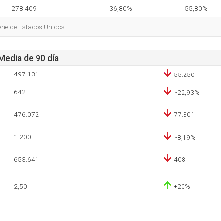
278.409
36,80%
55,80%
iene de Estados Unidos.
 Media de 90 día
497.131
55.250
642
-22,93%
476.072
77.301
1.200
-8,19%
653.641
408
2,50
+20%