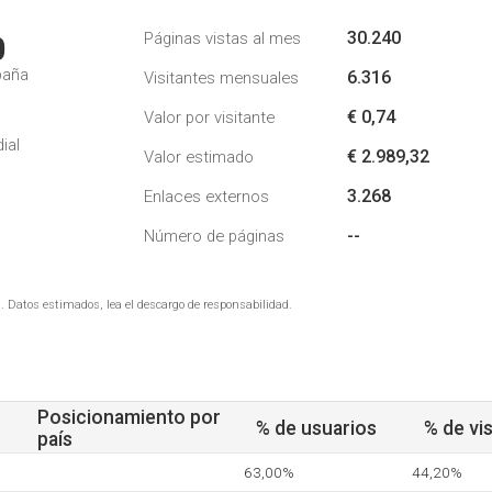
30.240
Páginas vistas al mes
0
paña
6.316
Visitantes mensuales
€ 0,74
Valor por visitante
ial
€ 2.989,32
Valor estimado
3.268
Enlaces externos
--
Número de páginas
. Datos estimados, lea el descargo de responsabilidad.
Posicionamiento por
% de usuarios
% de vis
país
63,00%
44,20%