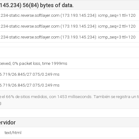
45.234) 56(84) bytes of data.
234-static.reverse.softlayer.com (173.193.145.234): icmp_seq=1 ttl=120
234-static.reverse.softlayer.com (173.193.145.234): icmp_seq=2 ttl=120
234-static.reverse.softlayer.com (173.193.145.234): icmp_seq=3 ttl=120
eceived, 0% packet loss, time 1999ms
26.719/26.845/27.075/0.249 ms
26.719/26.845/27.075/0.249 ms
ue el 66% de sitios medidos, con 1453 milliseconds. También se registra un 
g.
ervidor
text/html