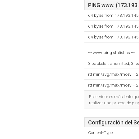
PING www. (173.193.1
64 bytes from 173.193.145.
64 bytes from 173.193.145.
64 bytes from 173.193.145.
--- www. ping statistics ---
3 packets transmitted, 3 r
rtt min/avg/max/mdev = 
rtt min/avg/max/mdev = 
El servidor es más lento q
realizar una prueba de pin
Configuración del S
Content-Type: