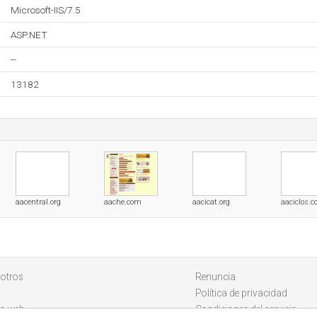
Microsoft-IIS/7.5
ASP.NET
--
13182
aacentral.org
aache.com
aacicat.org
aaciclos.
otros
Renuncia
Política de privacidad
io web
Condiciones del servicio