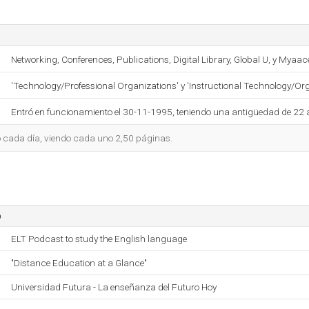
Networking, Conferences, Publications, Digital Library, Global U, y Myaac
'Technology/Professional Organizations' y 'Instructional Technology/Or
Entró en funcionamiento el 30-11-1995, teniendo una antigüedad de 22 
io cada día, viendo cada uno 2,50 páginas.
o
ELT Podcast to study the English language
"Distance Education at a Glance"
Universidad Futura - La enseñanza del Futuro Hoy