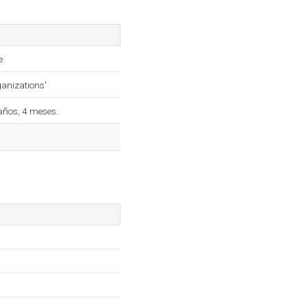
e.
ganizations'
años, 4 meses.