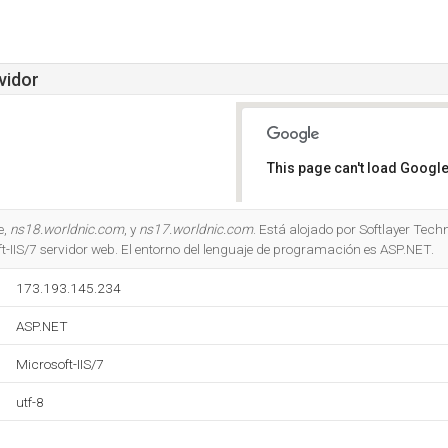
vidor
This page can't load Google
Do you own this website?
e,
ns18.worldnic.com
, y
ns17.worldnic.com
. Está alojado por Softlayer Tech
t-IIS/7 servidor web. El entorno del lenguaje de programación es ASP.NET.
173.193.145.234
ASP.NET
Microsoft-IIS/7
utf-8