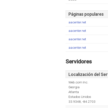
Páginas populares
aacenter.net
aacenter.net
aacenter.net
aacenter.net
Servidores
Localización del Ser
Web.com Inc.
Georgia
Atlanta
Estados Unidos
33.9348, -84.2703