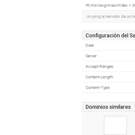
rtt min/avg/max/mdev = 
Un ping al servidor da un 
Configuración del S
Date:
Server:
Accept-Ranges:
Content-Length:
Content-Type:
Dominios similares