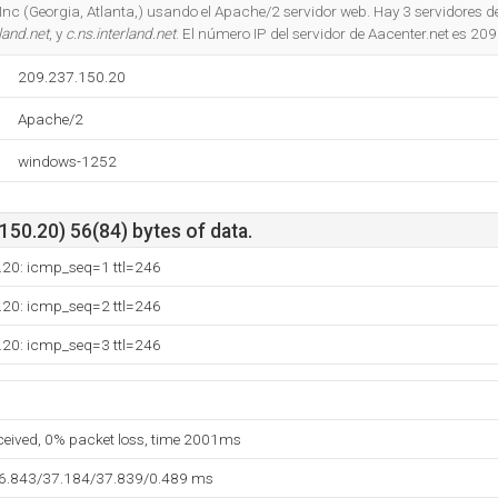
Do you own this website?
nc (Georgia, Atlanta,) usando el Apache/2 servidor web. Hay 3 servidores 
land.net
, y
c.ns.interland.net
. El número IP del servidor de Aacenter.net es 20
209.237.150.20
Apache/2
windows-1252
50.20) 56(84) bytes of data.
.20: icmp_seq=1 ttl=246
.20: icmp_seq=2 ttl=246
.20: icmp_seq=3 ttl=246
eceived, 0% packet loss, time 2001ms
36.843/37.184/37.839/0.489 ms