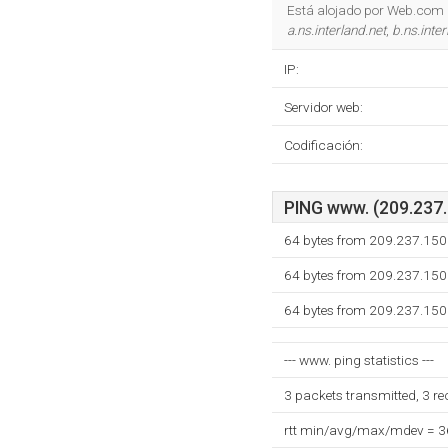
Está alojado por Web.com I
a.ns.interland.net
,
b.ns.inter
IP:
Servidor web:
Codificación:
PING www. (209.237.1
64 bytes from 209.237.150
64 bytes from 209.237.150
64 bytes from 209.237.150
--- www. ping statistics ---
3 packets transmitted, 3 r
rtt min/avg/max/mdev = 