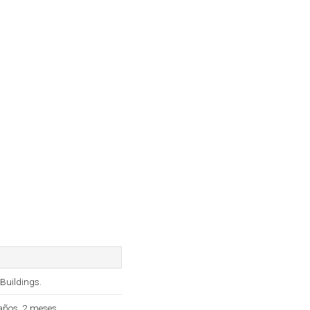
 Buildings.
años, 2 meses.