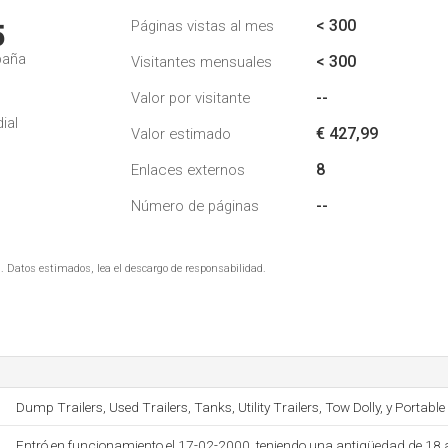
< 300
Páginas vistas al mes
5
paña
< 300
Visitantes mensuales
--
Valor por visitante
ial
€ 427,99
Valor estimado
8
Enlaces externos
--
Número de páginas
. Datos estimados, lea el descargo de responsabilidad.
Dump Trailers, Used Trailers, Tanks, Utility Trailers, Tow Dolly, y Portable
Entró en funcionamiento el 17-02-2000, teniendo una antigüedad de 18 