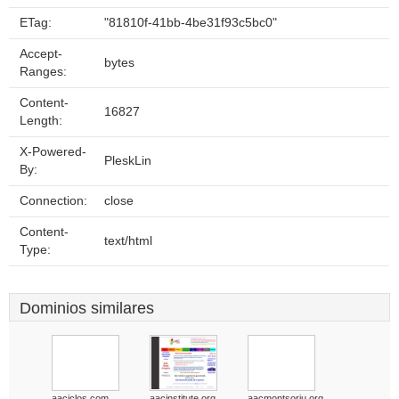
ETag:
"81810f-41bb-4be31f93c5bc0"
Accept-
bytes
Ranges:
Content-
16827
Length:
X-Powered-
PleskLin
By:
Connection:
close
Content-
text/html
Type:
Dominios similares
aaciclos.com
aacinstitute.org
aacmontsoriu.org