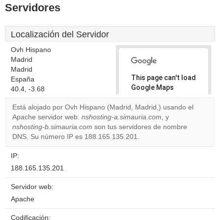
Servidores
Localización del Servidor
Ovh Hispano
Madrid
Madrid
This page can't load
España
Google Maps
40.4, -3.68
correctly.
Está alojado por Ovh Hispano (Madrid, Madrid,) usando el
Apache servidor web.
nshosting-a.simauria.com
, y
Do you
OK
nshosting-b.simauria.com
son tus servidores de nombre
own this
website?
DNS. Su número IP es 188.165.135.201.
IP:
188.165.135.201
Servidor web:
Apache
Codificación: