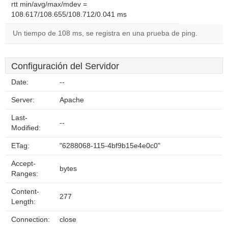
rtt min/avg/max/mdev =
108.617/108.655/108.712/0.041 ms
Un tiempo de 108 ms, se registra en una prueba de ping.
Configuración del Servidor
Date:
--
Server:
Apache
Last-
--
Modified:
ETag:
"6288068-115-4bf9b15e4e0c0"
Accept-
bytes
Ranges:
Content-
277
Length:
Connection:
close