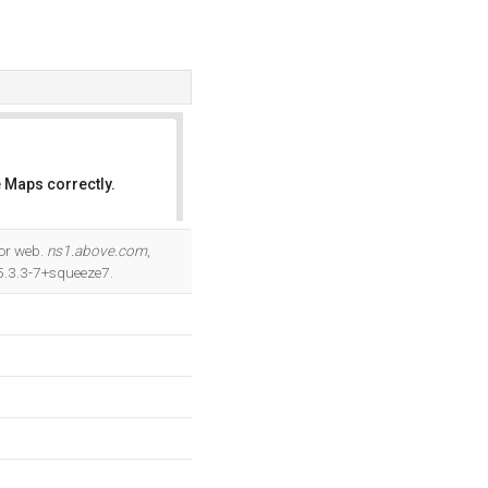
 Maps correctly.
OK
dor web.
ns1.above.com
,
5.3.3-7+squeeze7.