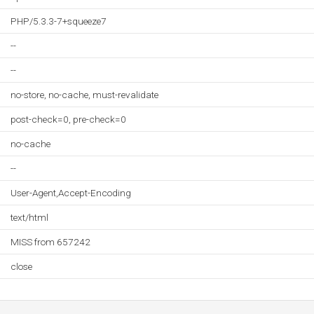
PHP/5.3.3-7+squeeze7
--
--
no-store, no-cache, must-revalidate
post-check=0, pre-check=0
no-cache
--
User-Agent,Accept-Encoding
text/html
MISS from 657242
close