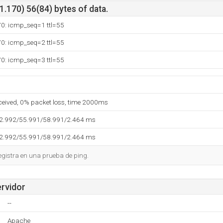
.170) 56(84) bytes of data.
70: icmp_seq=1 ttl=55
70: icmp_seq=2 ttl=55
70: icmp_seq=3 ttl=55
eceived, 0% packet loss, time 2000ms
52.992/55.991/58.991/2.464 ms
52.992/55.991/58.991/2.464 ms
egistra en una prueba de ping.
ervidor
--
Apache