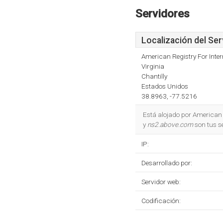
Servidores
Localización del Ser
American Registry For Inte
Virginia
Chantilly
Estados Unidos
38.8963, -77.5216
Está alojado por American 
y
ns2.above.com
son tus s
IP:
Desarrollado por:
Servidor web:
Codificación: