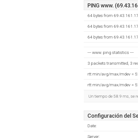
PING www. (69.43.161
64 bytes from 69.43.161.1
64 bytes from 69.43.161.1
64 bytes from 69.43.161.1
--- www. ping statistics ---
3 packets transmitted, 3 r
rtt min/avg/max/mdev = 
rtt min/avg/max/mdev = 
Un tiempo de 58.9 ms, se r
Configuración del S
Date:
Server: