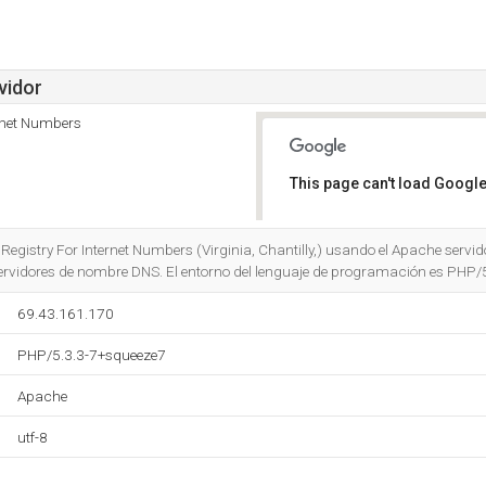
vidor
rnet Numbers
This page can't load Google
Do you own this website?
Registry For Internet Numbers (Virginia, Chantilly,) usando el Apache servi
ervidores de nombre DNS. El entorno del lenguaje de programación es PHP/
69.43.161.170
PHP/5.3.3-7+squeeze7
Apache
utf-8