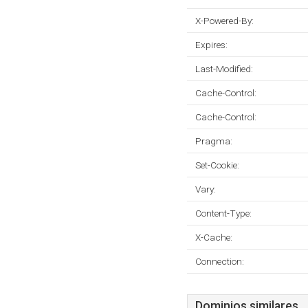
X-Powered-By:
Expires:
Last-Modified:
Cache-Control:
Cache-Control:
Pragma:
Set-Cookie:
Vary:
Content-Type:
X-Cache:
Connection:
Dominios similares