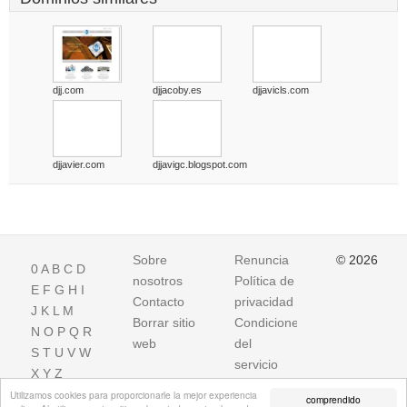
djj.com
djjacoby.es
djjavicls.com
djjavier.com
djjavigc.blogspot.com
Sobre
Renuncia
© 2026
0
A
B
C
D
nosotros
Política de
E
F
G
H
I
Contacto
privacidad
J
K
L
M
Borrar sitio
Condiciones
N
O
P
Q
R
web
del
S
T
U
V
W
servicio
X
Y
Z
Utilizamos cookies para proporcionarle la mejor experiencia
comprendido