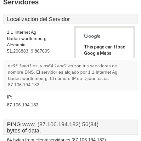
Servidores
Localización del Servidor
1 1 Internet Ag
Baden-wurttemberg
Alemania
This page can't load
51.206883, 9.887695
Google Maps
correctly.
ns63.1and1.es
, y
ns64.1and1.es
son tus servidores de
nombre DNS. El servidor es alojado por 1 1 Internet Ag
Do you
OK
Baden-wurttemberg. El número IP de Djiwan.es es
own this
website?
87.106.194.182.
IP:
87.106.194.182
PING www. (87.106.194.182) 56(84)
bytes of data.
64 bytes from clienteservidor.es (87.106.194.182):