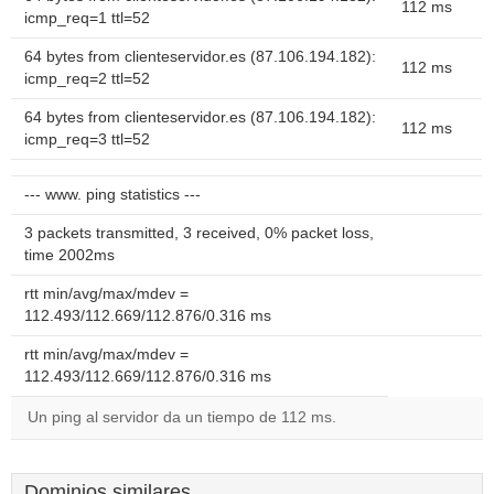
112 ms
icmp_req=1 ttl=52
64 bytes from clienteservidor.es (87.106.194.182):
112 ms
icmp_req=2 ttl=52
64 bytes from clienteservidor.es (87.106.194.182):
112 ms
icmp_req=3 ttl=52
--- www. ping statistics ---
3 packets transmitted, 3 received, 0% packet loss,
time 2002ms
rtt min/avg/max/mdev =
112.493/112.669/112.876/0.316 ms
rtt min/avg/max/mdev =
112.493/112.669/112.876/0.316 ms
Un ping al servidor da un tiempo de 112 ms.
Dominios similares