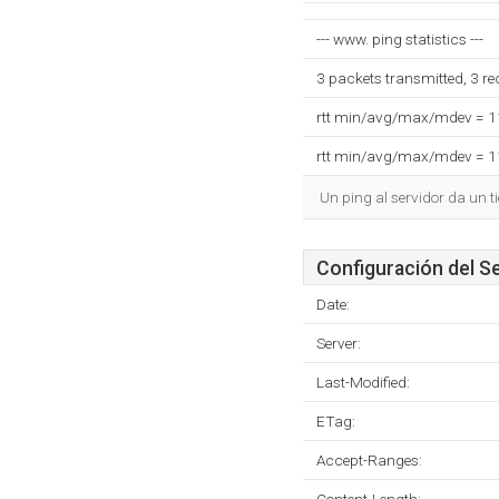
--- www. ping statistics ---
3 packets transmitted, 3 r
rtt min/avg/max/mdev = 
rtt min/avg/max/mdev = 
Un ping al servidor da un 
Configuración del S
Date:
Server:
Last-Modified:
ETag:
Accept-Ranges: