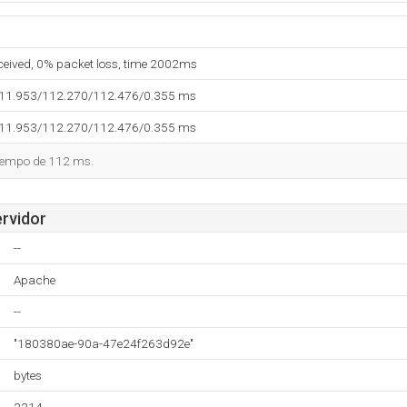
eceived, 0% packet loss, time 2002ms
111.953/112.270/112.476/0.355 ms
111.953/112.270/112.476/0.355 ms
tiempo de 112 ms.
ervidor
--
Apache
--
"180380ae-90a-47e24f263d92e"
bytes