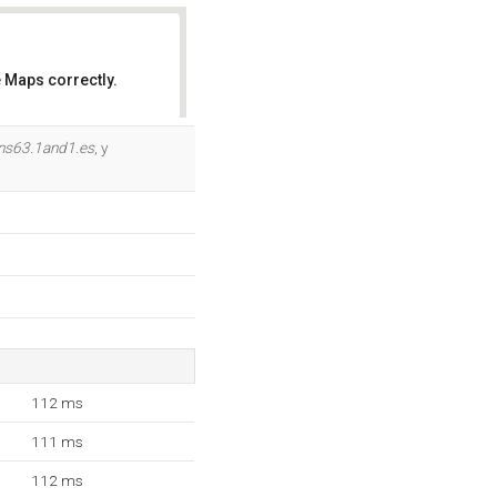
 Maps correctly.
OK
ns63.1and1.es
, y
112 ms
111 ms
112 ms