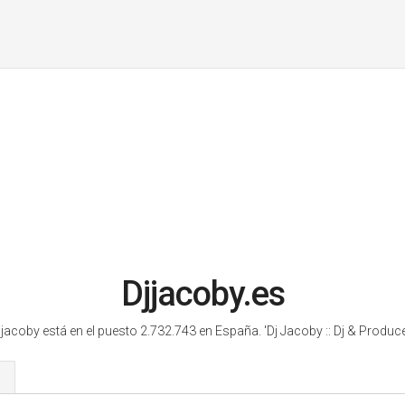
Djjacoby.es
jjacoby está en el puesto 2.732.743 en España.
'Dj Jacoby :: Dj & Producer
s