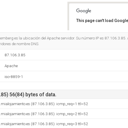
This page can't load Google
Do you own this website?
temberg es la ubicación del Apache servidor. Su número IP es 87.106.3.85.
vidores de nombre DNS.
87.106.3.85
Apache
iso-8859-1
85) 56(84) bytes of data.
mialojamiento.es (87.106.3.85): icmp_req=1 ttl=52
mialojamiento.es (87.106.3.85): icmp_req=2 ttl=52
mialojamiento.es (87.106.3.85): icmp_req=3 ttl=52