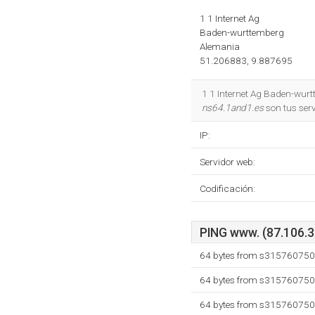
1 1 Internet Ag
Baden-wurttemberg
Alemania
51.206883, 9.887695
1 1 Internet Ag Baden-wurt
ns64.1and1.es
son tus ser
IP:
Servidor web:
Codificación:
PING www. (87.106.3.
64 bytes from s315760750.
64 bytes from s315760750.
64 bytes from s315760750.