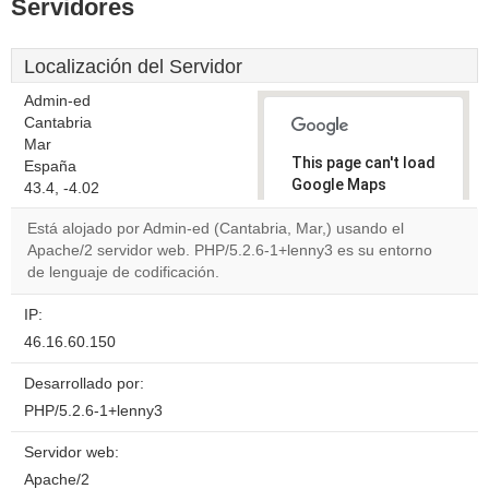
Servidores
Localización del Servidor
Admin-ed
Cantabria
Mar
This page can't load
España
Google Maps
43.4, -4.02
correctly.
Está alojado por Admin-ed (Cantabria, Mar,) usando el
Apache/2 servidor web. PHP/5.2.6-1+lenny3 es su entorno
Do you
OK
de lenguaje de codificación.
own this
website?
IP:
46.16.60.150
Desarrollado por:
PHP/5.2.6-1+lenny3
Servidor web:
Apache/2