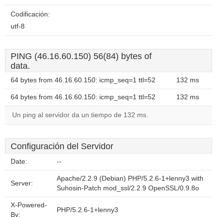
Codificación:
utf-8
PING (46.16.60.150) 56(84) bytes of
data.
64 bytes from 46.16.60.150: icmp_seq=1 ttl=52
132 ms
64 bytes from 46.16.60.150: icmp_seq=1 ttl=52
132 ms
Un ping al servidor da un tiempo de 132 ms.
Configuración del Servidor
Date:
--
Apache/2.2.9 (Debian) PHP/5.2.6-1+lenny3 with
Server:
Suhosin-Patch mod_ssl/2.2.9 OpenSSL/0.9.8o
X-Powered-
PHP/5.2.6-1+lenny3
By: