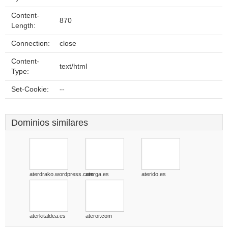
Content-
870
Length:
Connection:
close
Content-
text/html
Type:
Set-Cookie:
--
Dominios similares
aterdrako.wordpress.com
aterga.es
aterido.es
aterkitaldea.es
ateror.com