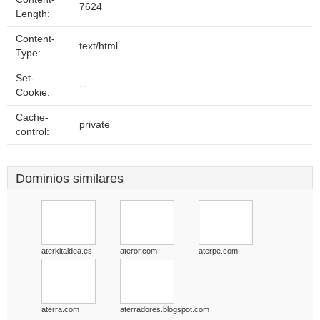
7624
Length:
Content-
text/html
Type:
Set-
--
Cookie:
Cache-
private
control:
Dominios similares
aterkitaldea.es
ateror.com
aterpe.com
aterra.com
aterradores.blogspot.com