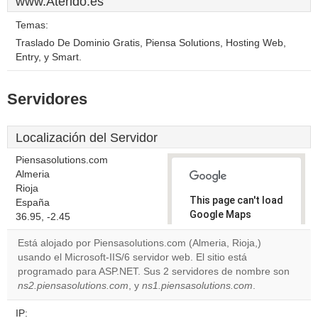
www.Aterido.es
Temas:
Traslado De Dominio Gratis, Piensa Solutions, Hosting Web,
Entry, y Smart.
Servidores
Localización del Servidor
Piensasolutions.com
Almeria
Rioja
This page can't load
España
Google Maps
36.95, -2.45
correctly.
Está alojado por Piensasolutions.com (Almeria, Rioja,)
usando el Microsoft-IIS/6 servidor web. El sitio está
Do you
OK
programado para ASP.NET. Sus 2 servidores de nombre son
own this
website?
ns2.piensasolutions.com
, y
ns1.piensasolutions.com
.
IP: