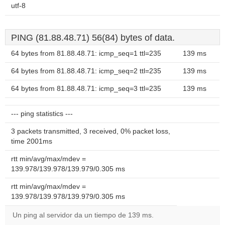
utf-8
PING (81.88.48.71) 56(84) bytes of data.
64 bytes from 81.88.48.71: icmp_seq=1 ttl=235
139 ms
64 bytes from 81.88.48.71: icmp_seq=2 ttl=235
139 ms
64 bytes from 81.88.48.71: icmp_seq=3 ttl=235
139 ms
--- ping statistics ---
3 packets transmitted, 3 received, 0% packet loss,
time 2001ms
rtt min/avg/max/mdev =
139.978/139.978/139.979/0.305 ms
rtt min/avg/max/mdev =
139.978/139.978/139.979/0.305 ms
Un ping al servidor da un tiempo de 139 ms.