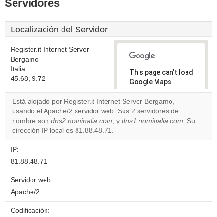
Servidores
Localización del Servidor
Register.it Internet Server
Bergamo
Italia
This page can't load
45.68, 9.72
Google Maps
correctly.
Está alojado por Register.it Internet Server Bergamo,
usando el Apache/2 servidor web. Sus 2 servidores de
Do you
OK
nombre son
dns2.nominalia.com
, y
dns1.nominalia.com
own this
. Su
website?
dirección IP local es 81.88.48.71.
IP:
81.88.48.71
Servidor web:
Apache/2
Codificación: