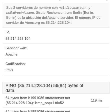
correctly.
Sus 2 servidores de nombre son
ns1.directnic.com
, y
ns0.directnic.com
. Strato Rechenzentrum Berlin (Berlin,
Do you
OK
Berlin) es la ubicación del Apache servidor. El número IP del
own this
website?
servidor de Ateos.org es 85.214.228.104.
IP:
85.214.228.104
Servidor web:
Apache
Codificación:
utf-8
PING (85.214.228.104) 56(84) bytes of
data.
64 bytes from h1991086.stratoserver.net
119 ms
(85.214.228.104): icmp_seq=1 ttl=52
64 bytes from h1991086.stratoserver.net