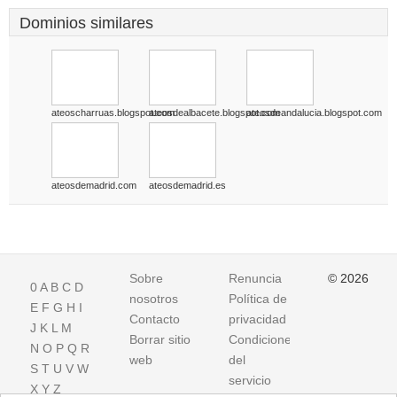
Dominios similares
ateoscharruas.blogspot.com
ateosdealbacete.blogspot.com
ateosdeandalucia.blogspot.com
ateosdemadrid.com
ateosdemadrid.es
Sobre
Renuncia
© 2026
0
A
B
C
D
nosotros
Política de
E
F
G
H
I
Contacto
privacidad
J
K
L
M
Borrar sitio
Condiciones
N
O
P
Q
R
web
del
S
T
U
V
W
servicio
X
Y
Z