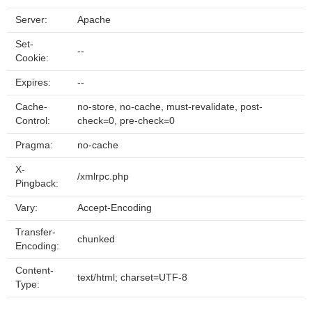
Server:
Apache
Set-
--
Cookie:
Expires:
--
Cache-
no-store, no-cache, must-revalidate, post-
Control:
check=0, pre-check=0
Pragma:
no-cache
X-
/xmlrpc.php
Pingback:
Vary:
Accept-Encoding
Transfer-
chunked
Encoding:
Content-
text/html; charset=UTF-8
Type: