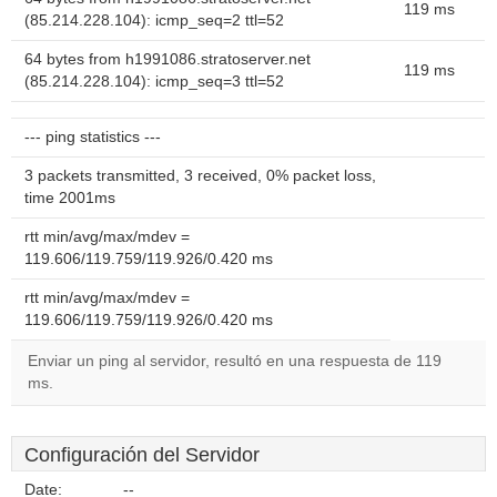
119 ms
(85.214.228.104): icmp_seq=2 ttl=52
64 bytes from h1991086.stratoserver.net
119 ms
(85.214.228.104): icmp_seq=3 ttl=52
--- ping statistics ---
3 packets transmitted, 3 received, 0% packet loss,
time 2001ms
rtt min/avg/max/mdev =
119.606/119.759/119.926/0.420 ms
rtt min/avg/max/mdev =
119.606/119.759/119.926/0.420 ms
Enviar un ping al servidor, resultó en una respuesta de 119
ms.
Configuración del Servidor
Date:
--