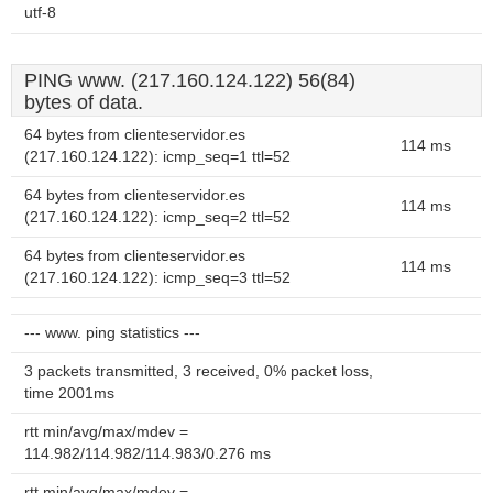
utf-8
PING www. (217.160.124.122) 56(84)
bytes of data.
64 bytes from clienteservidor.es
114 ms
(217.160.124.122): icmp_seq=1 ttl=52
64 bytes from clienteservidor.es
114 ms
(217.160.124.122): icmp_seq=2 ttl=52
64 bytes from clienteservidor.es
114 ms
(217.160.124.122): icmp_seq=3 ttl=52
--- www. ping statistics ---
3 packets transmitted, 3 received, 0% packet loss,
time 2001ms
rtt min/avg/max/mdev =
114.982/114.982/114.983/0.276 ms
rtt min/avg/max/mdev =