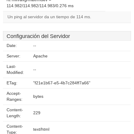
114.982/114.982/114.983/0.276 ms
Un ping al servidor da un tiempo de 114 ms.
Configuración del Servidor
Date:
--
Server:
Apache
Last-
--
Modified:
ETag:
"f21e1b67-e5-4b7c284ff7a66"
Accept-
bytes
Ranges:
Content-
229
Length:
Content-
text/html
Type: