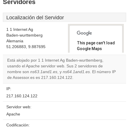
Servidores
Localización del Servidor
1 1 Internet Ag
Baden-wurttemberg
Alemania
This page can't load
51.206883, 9.887695
Google Maps
correctly.
Está alojado por 1 1 Internet Ag Baden-wurttemberg,
usando el Apache servidor web. Sus 2 servidores de
Do you
OK
nombre son
ns63.1and1.es
, y
ns64.1and1.es
own this
. El número IP
website?
de Assessor.es es 217.160.124.122.
IP:
217.160.124.122
Servidor web:
Apache
Codificación: