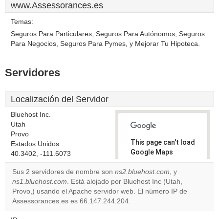
www.Assessorances.es
Temas:
Seguros Para Particulares, Seguros Para Autónomos, Seguros
Para Negocios, Seguros Para Pymes, y Mejorar Tu Hipoteca.
Servidores
Localización del Servidor
Bluehost Inc.
Utah
Provo
This page can't load
Estados Unidos
Google Maps
40.3402, -111.6073
correctly.
Sus 2 servidores de nombre son
ns2.bluehost.com
, y
ns1.bluehost.com
. Está alojado por Bluehost Inc (Utah,
Do you
OK
Provo,) usando el Apache servidor web. El número IP de
own this
website?
Assessorances.es es 66.147.244.204.