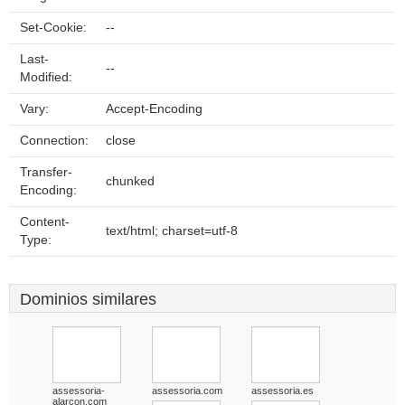
Set-Cookie:
--
Last-
--
Modified:
Vary:
Accept-Encoding
Connection:
close
Transfer-
chunked
Encoding:
Content-
text/html; charset=utf-8
Type:
Dominios similares
assessoria-
assessoria.com
assessoria.es
alarcon.com