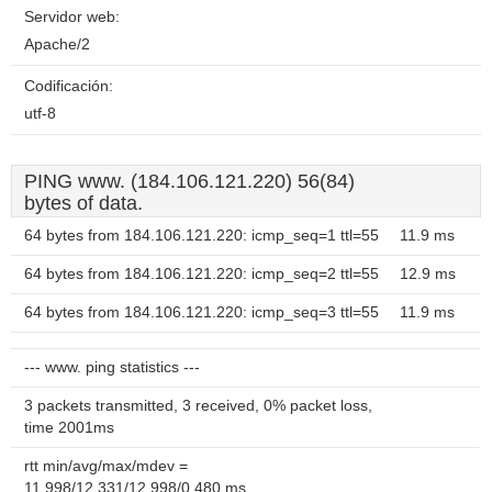
Servidor web:
Apache/2
Codificación:
utf-8
PING www. (184.106.121.220) 56(84)
bytes of data.
64 bytes from 184.106.121.220: icmp_seq=1 ttl=55
11.9 ms
64 bytes from 184.106.121.220: icmp_seq=2 ttl=55
12.9 ms
64 bytes from 184.106.121.220: icmp_seq=3 ttl=55
11.9 ms
--- www. ping statistics ---
3 packets transmitted, 3 received, 0% packet loss,
time 2001ms
rtt min/avg/max/mdev =
11.998/12.331/12.998/0.480 ms