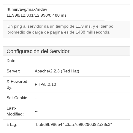
rtt min/avg/max/mdev =
11.998/12.331/12.998/0.480 ms
Un ping al servidor da un tiempo de 11.9 ms, y el tiempo
promedio de carga de página es de 1438 milliseconds.
Configuración del Servidor
Date:
--
Server:
Apache/2.2.3 (Red Hat)
X-Powered-
PHP/5.2.10
By:
Set-Cookie:
--
Last-
--
Modified:
ETag:
"ba5d9b986b44c3aa7e9f0290d92a28c3"