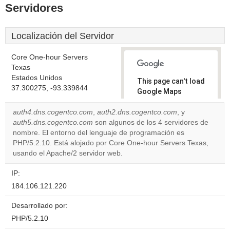
Servidores
Localización del Servidor
Core One-hour Servers
Texas
Estados Unidos
This page can't load
37.300275, -93.339844
Google Maps
correctly.
auth4.dns.cogentco.com
,
auth2.dns.cogentco.com
, y
auth5.dns.cogentco.com
son algunos de los 4 servidores de
Do you
OK
nombre. El entorno del lenguaje de programación es
own this
website?
PHP/5.2.10. Está alojado por Core One-hour Servers Texas,
usando el Apache/2 servidor web.
IP:
184.106.121.220
Desarrollado por:
PHP/5.2.10