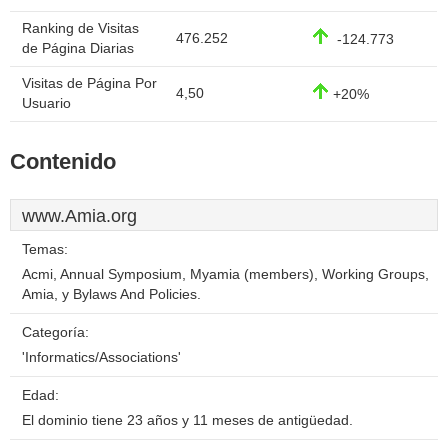
Ranking de Visitas
476.252
-124.773
de Página Diarias
Visitas de Página Por
4,50
+20%
Usuario
Contenido
www.Amia.org
Temas:
Acmi, Annual Symposium, Myamia (members), Working Groups,
Amia, y Bylaws And Policies.
Categoría:
'Informatics/Associations'
Edad:
El dominio tiene 23 años y 11 meses de antigüedad.