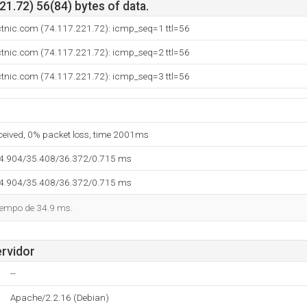
1.72) 56(84) bytes of data.
ctnic.com (74.117.221.72): icmp_seq=1 ttl=56
ctnic.com (74.117.221.72): icmp_seq=2 ttl=56
ctnic.com (74.117.221.72): icmp_seq=3 ttl=56
eceived, 0% packet loss, time 2001ms
34.904/35.408/36.372/0.715 ms
34.904/35.408/36.372/0.715 ms
tiempo de 34.9 ms.
ervidor
--
Apache/2.2.16 (Debian)