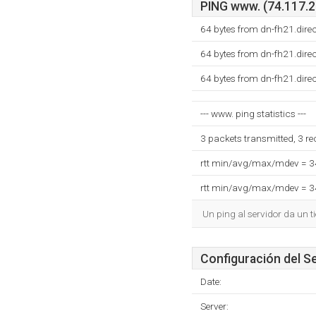
PING www. (74.117.22
64 bytes from dn-fh21.dire
64 bytes from dn-fh21.dire
64 bytes from dn-fh21.dire
--- www. ping statistics ---
3 packets transmitted, 3 r
rtt min/avg/max/mdev = 
rtt min/avg/max/mdev = 
Un ping al servidor da un 
Configuración del S
Date:
Server: