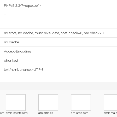
PHP/5.3.3-7+squeeze14
--
--
no-store, no-cache, must-revalidate, post-check=0, pre-check=0
no-cache
Accept-Encoding
chunked
text/html; charset=UTF-8
.com
amialbacete.com
amialtis.es
amiama.com
amiama.e