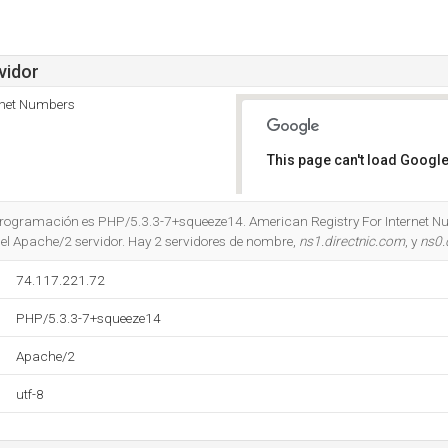
vidor
rnet Numbers
This page can't load Google
Do you own this website?
 programación es PHP/5.3.3-7+squeeze14. American Registry For Internet Nu
 del Apache/2 servidor. Hay 2 servidores de nombre,
ns1.directnic.com
, y
ns0.
74.117.221.72
PHP/5.3.3-7+squeeze14
Apache/2
utf-8