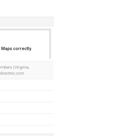
 Maps correctly.
OK
mbers (Virginia,
directnic.com
.