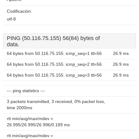
Codificación:
utf-8
PING (50.116.75.155) 56(84) bytes of
data.
64 bytes from 50.116.75.155: icmp_seq=1 ttl=56
26.9 ms
64 bytes from 50.116.75.155: icmp_seq=2 ttl=56
26.9 ms
64 bytes from 50.116.75.155: icmp_seq=3 ttl=56
26.9 ms
--- ping statistics ---
3 packets transmitted, 3 received, 0% packet loss,
time 2000ms
rtt min/avg/max/mdev =
26.995/26.995/26.996/0.189 ms
rtt min/avg/max/mdev =