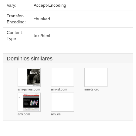
Vary:
Accept-Encoding
Transfer-
chunked
Encoding:
Content-
text/html
Type:
Dominios similares
ami-james.com
ami-sl.com
ami-ts.org
ami.com
ami.es