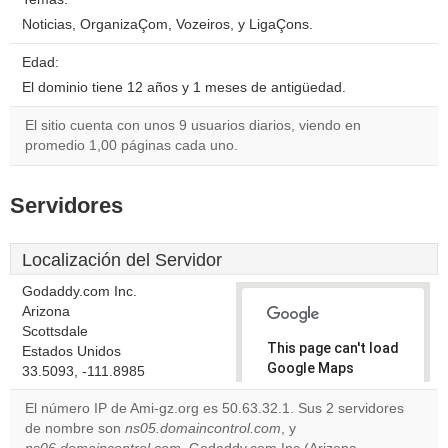
Noticias, OrganizaÇom, Vozeiros, y LigaÇons.
Edad:
El dominio tiene 12 años y 1 meses de antigüedad.
El sitio cuenta con unos 9 usuarios diarios, viendo en
promedio 1,00 páginas cada uno.
Servidores
Localización del Servidor
Godaddy.com Inc.
Arizona
Scottsdale
This page can't load
Estados Unidos
Google Maps
33.5093, -111.8985
correctly.
El número IP de Ami-gz.org es 50.63.32.1. Sus 2 servidores
de nombre son
ns05.domaincontrol.com
, y
Do you
OK