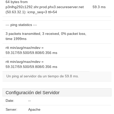
64 bytes from
p3nlhg292c1292.shr.prod.phx3.secureserver.net
59.3 ms
(50.63.32.1): icmp_seq=3 ttl=54
--- ping statistics ---
3 packets transmitted, 3 received, 0% packet loss,
time 1999ms
rtt min/avg/max/mdev =
59.317/59.500/59.808/0.356 ms
rtt min/avg/max/mdev =
59.317/59.500/59.808/0.356 ms
Un ping al servidor da un tiempo de 59.8 ms.
Configuración del Servidor
Date:
--
Server:
Apache