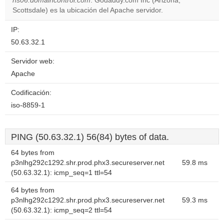
ns06.domaincontrol.com
. Godaddy.com Inc (Arizona,
own this
website?
Scottsdale) es la ubicación del Apache servidor.
IP:
50.63.32.1
Servidor web:
Apache
Codificación:
iso-8859-1
PING (50.63.32.1) 56(84) bytes of data.
64 bytes from
p3nlhg292c1292.shr.prod.phx3.secureserver.net
59.8 ms
(50.63.32.1): icmp_seq=1 ttl=54
64 bytes from
p3nlhg292c1292.shr.prod.phx3.secureserver.net
59.3 ms
(50.63.32.1): icmp_seq=2 ttl=54