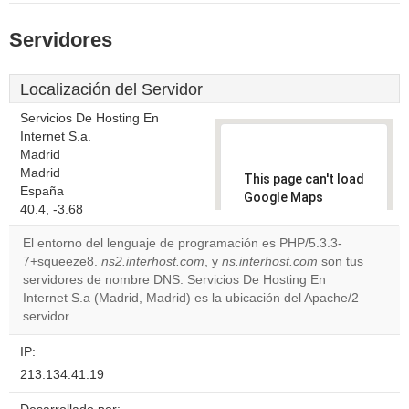
Servidores
Localización del Servidor
Servicios De Hosting En
Internet S.a.
Madrid
Madrid
This page can't load
España
Google Maps
40.4, -3.68
correctly.
El entorno del lenguaje de programación es PHP/5.3.3-
Do you
7+squeeze8.
ns2.interhost.com
, y
ns.interhost.com
son tus
OK
own this
servidores de nombre DNS. Servicios De Hosting En
website?
Internet S.a (Madrid, Madrid) es la ubicación del Apache/2
servidor.
IP:
213.134.41.19