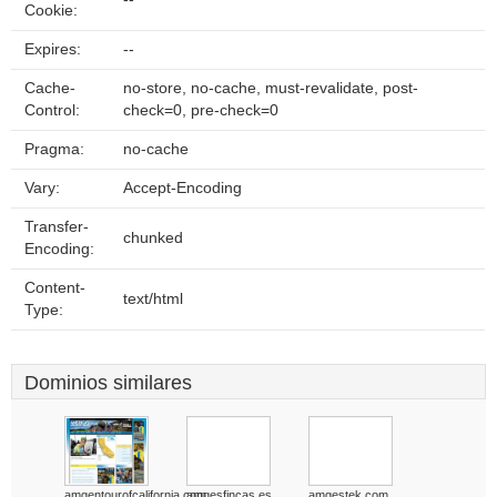
Cookie:
Expires:
--
Cache-
no-store, no-cache, must-revalidate, post-
Control:
check=0, pre-check=0
Pragma:
no-cache
Vary:
Accept-Encoding
Transfer-
chunked
Encoding:
Content-
text/html
Type:
Dominios similares
amgentourofcalifornia.com
amgesfincas.es
amgestek.com