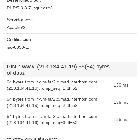
Desarrollado por:
PHP/5.3.3-7+squeeze8
Servidor web:
Apache/2
Codificación:
iso-8859-1;
PING www. (213.134.41.19) 56(84) bytes
of data.
64 bytes from ih-vm-far2.c.mad.interhost.com
136 ms
(213.134.41.19): icmp_seq=1 ttl=52
64 bytes from ih-vm-far2.c.mad.interhost.com
136 ms
(213.134.41.19): icmp_seq=2 ttl=52
64 bytes from ih-vm-far2.c.mad.interhost.com
136 ms
(213.134.41.19): icmp_seq=3 ttl=52
--- www. ping statistics ---