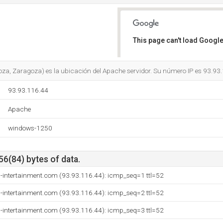
This page can't load Google
Do you own this website?
za, Zaragoza) es la ubicación del Apache servidor. Su número IP es 93.93
93.93.116.44
Apache
windows-1250
56(84) bytes of data.
c-intertainment.com (93.93.116.44): icmp_seq=1 ttl=52
c-intertainment.com (93.93.116.44): icmp_seq=2 ttl=52
c-intertainment.com (93.93.116.44): icmp_seq=3 ttl=52