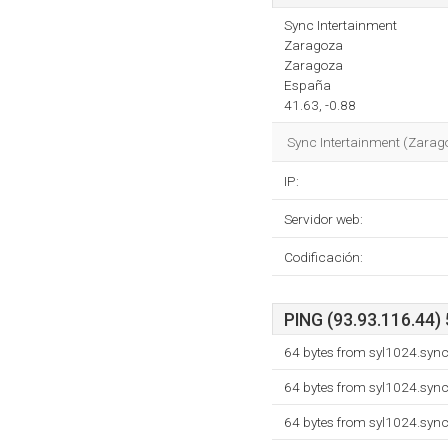
Sync Intertainment
Zaragoza
Zaragoza
España
41.63, -0.88
Sync Intertainment (Zarago
IP:
Servidor web:
Codificación:
PING (93.93.116.44) 
64 bytes from syl1024.syn
64 bytes from syl1024.syn
64 bytes from syl1024.syn