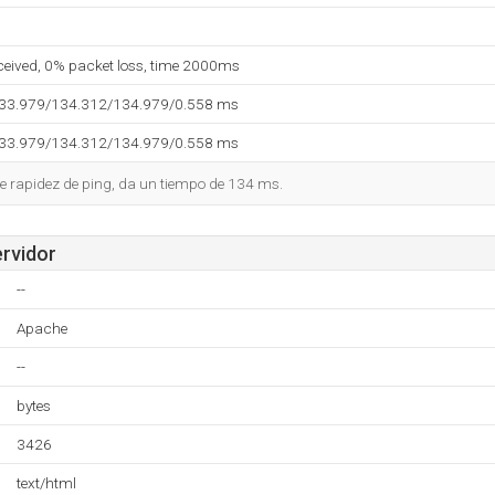
eceived, 0% packet loss, time 2000ms
133.979/134.312/134.979/0.558 ms
133.979/134.312/134.979/0.558 ms
e rapidez de ping, da un tiempo de 134 ms.
ervidor
--
Apache
--
bytes
3426
text/html