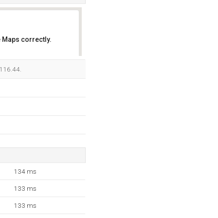
 Maps correctly.
OK
.116.44.
134 ms
133 ms
133 ms