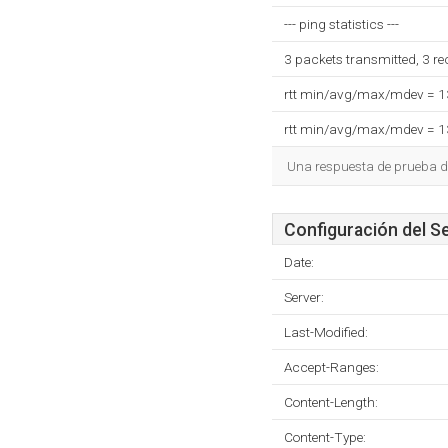
--- ping statistics ---
3 packets transmitted, 3 r
rtt min/avg/max/mdev = 
rtt min/avg/max/mdev = 
Una respuesta de prueba d
Configuración del S
Date:
Server:
Last-Modified:
Accept-Ranges:
Content-Length:
Content-Type: