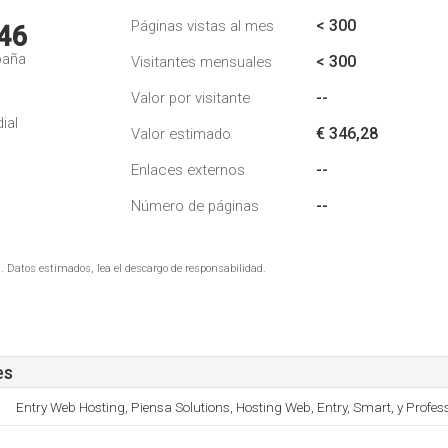
< 300
Páginas vistas al mes
46
paña
< 300
Visitantes mensuales
--
Valor por visitante
ial
€ 346,28
Valor estimado
--
Enlaces externos
--
Número de páginas
. Datos estimados, lea el descargo de responsabilidad.
es
Entry Web Hosting, Piensa Solutions, Hosting Web, Entry, Smart, y Profess