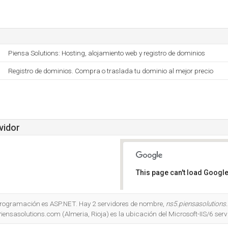
Piensa Solutions: Hosting, alojamiento web y registro de dominios
Registro de dominios. Compra o traslada tu dominio al mejor precio
vidor
This page can't load Google
Do you own this website?
 programación es ASP.NET. Hay 2 servidores de nombre,
ns5.piensasolution
Piensasolutions.com (Almeria, Rioja) es la ubicación del Microsoft-IIS/6 serv