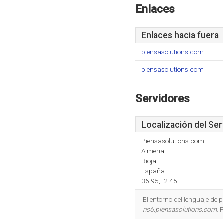
Enlaces
Enlaces hacia fuera
piensasolutions.com
piensasolutions.com
Servidores
Localización del Ser
Piensasolutions.com
Almeria
Rioja
España
36.95, -2.45
El entorno del lenguaje de
ns6.piensasolutions.com
. 