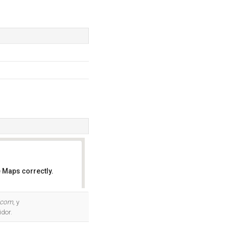
 Maps correctly.
OK
s.com
, y
idor.