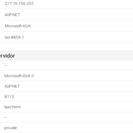
217.76.156.252
ASP.NET
Microsoft-IIS/6
iso-8859-1
ervidor
--
Microsoft-IIS/6.0
ASP.NET
8113
text/html
--
private