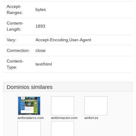
Accept-
bytes
Ranges:
Content-
1893
Length:
Vary:
Accept-Encoding,User-Agent
Connection:
close
Content-
text/html
Type:
Dominios similares
amforadarcs.com
amformacion.com
amfort.es