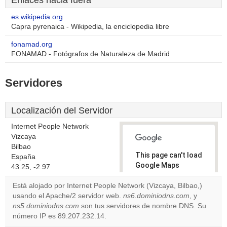
Enlaces hacia fuera
es.wikipedia.org
Capra pyrenaica - Wikipedia, la enciclopedia libre
fonamad.org
FONAMAD - Fotógrafos de Naturaleza de Madrid
Servidores
Localización del Servidor
Internet People Network
Vizcaya
Bilbao
This page can't load
España
Google Maps
43.25, -2.97
correctly.
Está alojado por Internet People Network (Vizcaya, Bilbao,)
usando el Apache/2 servidor web.
ns6.dominiodns.com
, y
Do you
OK
ns5.dominiodns.com
son tus servidores de nombre DNS. Su
own this
website?
número IP es 89.207.232.14.