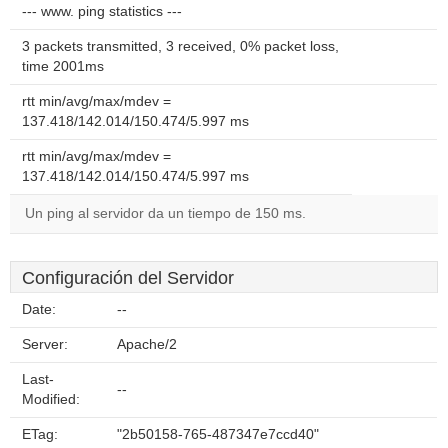
--- www. ping statistics ---
3 packets transmitted, 3 received, 0% packet loss,
time 2001ms
rtt min/avg/max/mdev =
137.418/142.014/150.474/5.997 ms
rtt min/avg/max/mdev =
137.418/142.014/150.474/5.997 ms
Un ping al servidor da un tiempo de 150 ms.
Configuración del Servidor
Date:
--
Server:
Apache/2
Last-
--
Modified:
ETag:
"2b50158-765-487347e7ccd40"