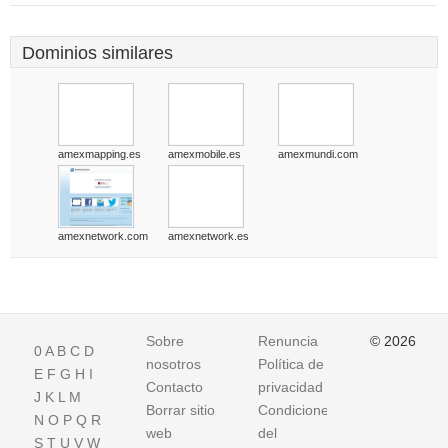
Dominios similares
amexmapping.es
amexmobile.es
amexmundi.com
amexnetwork.com
amexnetwork.es
Sobre
Renuncia
© 2026
0
A
B
C
D
nosotros
Política de
E
F
G
H
I
Contacto
privacidad
J
K
L
M
Borrar sitio
Condiciones
N
O
P
Q
R
web
del
S
T
U
V
W