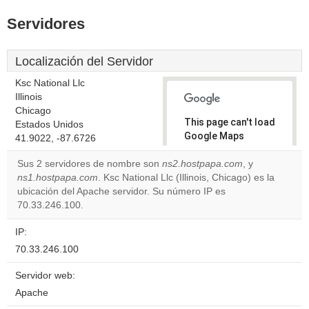
Servidores
Localización del Servidor
Ksc National Llc
Illinois
Chicago
This page can't load
Estados Unidos
Google Maps
41.9022, -87.6726
correctly.
Sus 2 servidores de nombre son
ns2.hostpapa.com
, y
ns1.hostpapa.com
. Ksc National Llc (Illinois, Chicago) es la
Do you
OK
ubicación del Apache servidor. Su número IP es
own this
website?
70.33.246.100.
IP:
70.33.246.100
Servidor web:
Apache