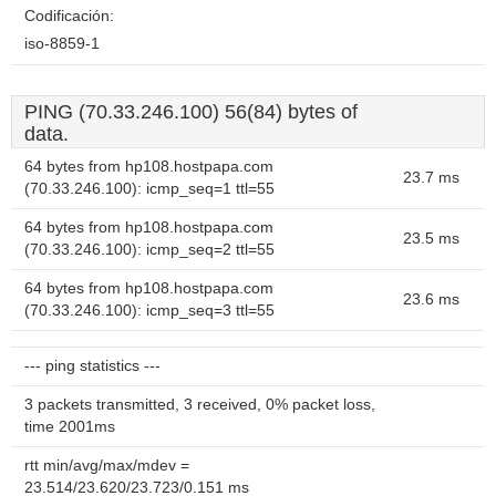
Codificación:
iso-8859-1
PING (70.33.246.100) 56(84) bytes of
data.
64 bytes from hp108.hostpapa.com
23.7 ms
(70.33.246.100): icmp_seq=1 ttl=55
64 bytes from hp108.hostpapa.com
23.5 ms
(70.33.246.100): icmp_seq=2 ttl=55
64 bytes from hp108.hostpapa.com
23.6 ms
(70.33.246.100): icmp_seq=3 ttl=55
--- ping statistics ---
3 packets transmitted, 3 received, 0% packet loss,
time 2001ms
rtt min/avg/max/mdev =
23.514/23.620/23.723/0.151 ms