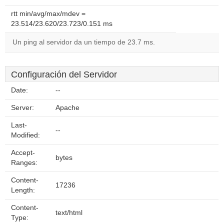
rtt min/avg/max/mdev =
23.514/23.620/23.723/0.151 ms
Un ping al servidor da un tiempo de 23.7 ms.
Configuración del Servidor
Date:
--
Server:
Apache
Last-
--
Modified:
Accept-
bytes
Ranges:
Content-
17236
Length:
Content-
text/html
Type: