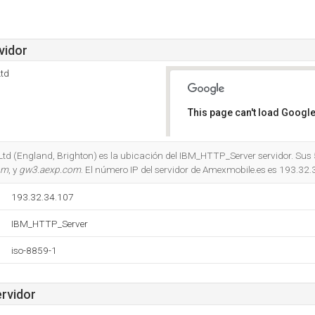
vidor
td
This page can't load Google
Do you own this website?
d (England, Brighton) es la ubicación del IBM_HTTP_Server servidor. Sus 5
om
, y
gw3.aexp.com
. El número IP del servidor de Amexmobile.es es 193.32.
193.32.34.107
IBM_HTTP_Server
iso-8859-1
ervidor