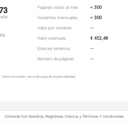
< 300
Páginas vistas al mes
73
paña
< 300
Visitantes mensuales
--
Valor por visitante
ial
€ 452,48
Valor estimado
--
Enlaces externos
--
Número de páginas
. Datos estimados, lea el descargo de responsabilidad.
s
Contacte Con Nosotros, Regístrese, Clásica, y Términos Y Condiciones.