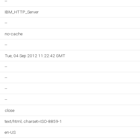
--
IBM_HTTP_Server
--
no-cache
--
Tue, 04 Sep 2012 11:22:42 GMT
--
--
--
--
close
text/html; charset=ISO-8859-1
en-US