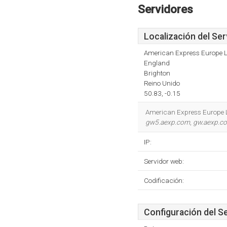
Servidores
Localización del Ser
American Express Europe L
England
Brighton
Reino Unido
50.83, -0.15
American Express Europe Lt
gw5.aexp.com
,
gw.aexp.c
IP:
Servidor web:
Codificación:
Configuración del S