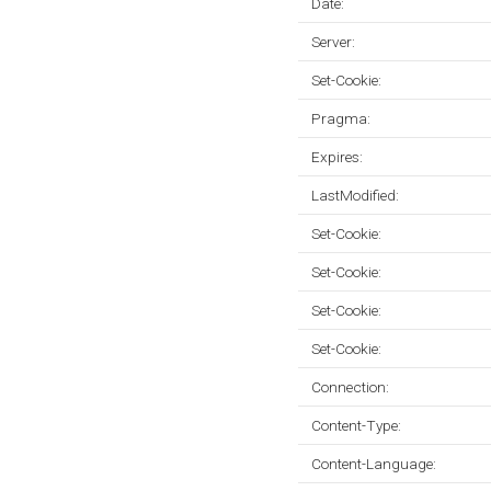
Date:
Server:
Set-Cookie:
Pragma:
Expires:
LastModified:
Set-Cookie:
Set-Cookie:
Set-Cookie:
Set-Cookie:
Connection:
Content-Type:
Content-Language: