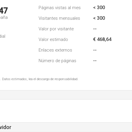
< 300
Páginas vistas al mes
47
paña
< 300
Visitantes mensuales
--
Valor por visitante
ial
€ 468,64
Valor estimado
--
Enlaces externos
--
Número de páginas
. Datos estimados, lea el descargo de responsabilidad.
vidor