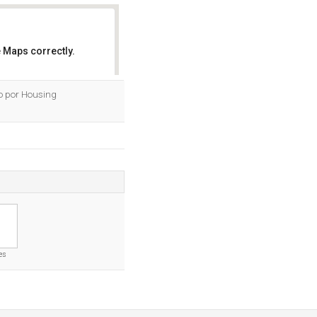
 Maps correctly.
OK
do por Housing
es