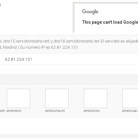
d
This page can't load Google
Do you own this website?
e,
dns15.servidoresdns.net
, y
dns16.servidoresdns.net
. El servidor es aloja
 Madrid.) Su número IP es 62.81.224.131.
62.81.224.131
com
amesb.es
amescma.es
amesco.es
amescua.