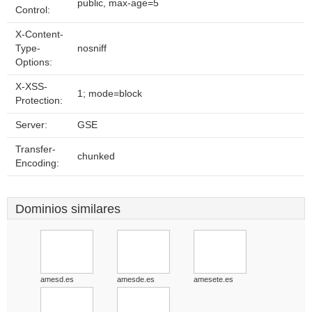
public, max-age=5
Control:
X-Content-
Type-
nosniff
Options:
X-XSS-
1; mode=block
Protection:
Server:
GSE
Transfer-
chunked
Encoding:
Dominios similares
amesd.es
amesde.es
amesete.es