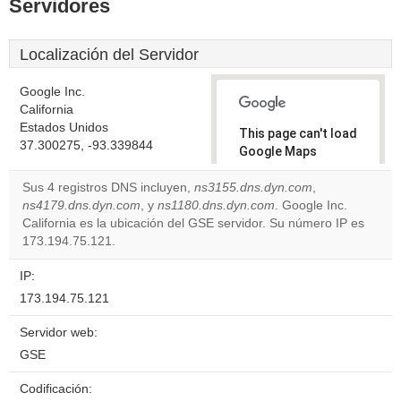
Servidores
Localización del Servidor
Google Inc.
California
Estados Unidos
This page can't load
37.300275, -93.339844
Google Maps
correctly.
Sus 4 registros DNS incluyen,
ns3155.dns.dyn.com
,
ns4179.dns.dyn.com
, y
ns1180.dns.dyn.com
. Google Inc.
Do you
OK
California es la ubicación del GSE servidor. Su número IP es
own this
website?
173.194.75.121.
IP:
173.194.75.121
Servidor web:
GSE
Codificación: