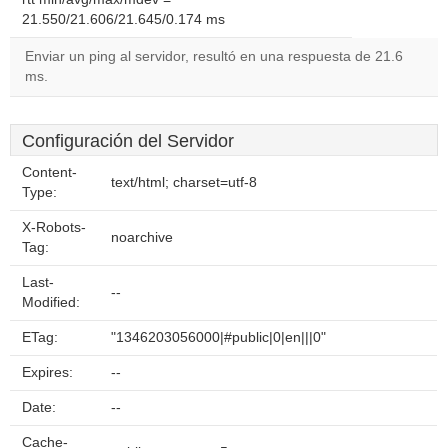
21.550/21.606/21.645/0.174 ms
Enviar un ping al servidor, resultó en una respuesta de 21.6
ms.
Configuración del Servidor
Content-
text/html; charset=utf-8
Type:
X-Robots-
noarchive
Tag:
Last-
--
Modified:
ETag:
"1346203056000|#public|0|en|||0"
Expires:
--
Date:
--
Cache-