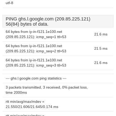
utf-8
PING ghs.l.google.com (209.85.225.121)
56(84) bytes of data.
64 bytes from iy-in-f121.1e100.net
21.6 ms
(209.85.225.121): icmp_seq=1 ttl=53
64 bytes from iy-in-f121.1e100.net
21.5 ms
(209.85.225.121): icmp_seq=2 ttl=53
64 bytes from iy-in-f121.1e100.net
21.6 ms
(209.85.225.121): icmp_seq=3 ttl=53
--- ghs.l.google.com ping statistics ---
3 packets transmitted, 3 received, 0% packet loss,
time 2000ms
rtt min/avg/max/mdev =
21.550/21.606/21.645/0.174 ms
rtt min/avg/max/mdev =