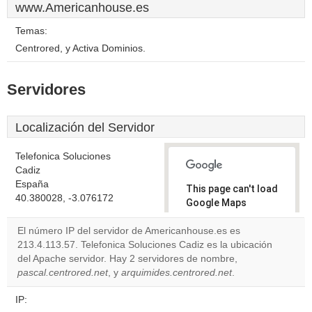
www.Americanhouse.es
Temas:
Centrored, y Activa Dominios.
Servidores
Localización del Servidor
Telefonica Soluciones
Cadiz
España
This page can't load
40.380028, -3.076172
Google Maps
correctly.
El número IP del servidor de Americanhouse.es es
213.4.113.57. Telefonica Soluciones Cadiz es la ubicación
Do you
OK
del Apache servidor. Hay 2 servidores de nombre,
own this
website?
pascal.centrored.net
, y
arquimides.centrored.net
.
IP: