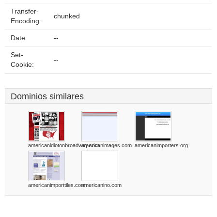
Transfer-
chunked
Encoding:
Date:
--
Set-
--
Cookie:
Dominios similares
americanidiotonbroadway.com
americanimages.com
americanimporters.org
americanimporttiles.com
americanino.com