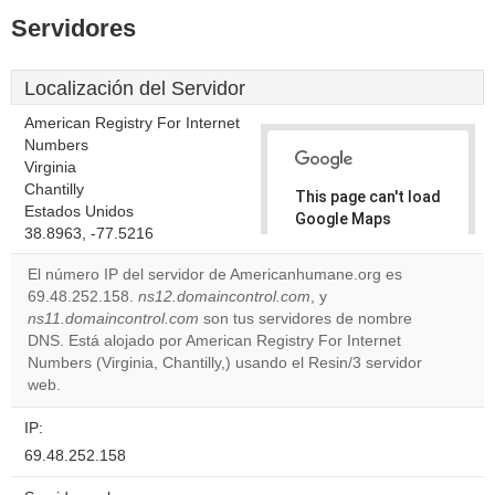
Servidores
Localización del Servidor
American Registry For Internet
Numbers
Virginia
Chantilly
This page can't load
Estados Unidos
Google Maps
38.8963, -77.5216
correctly.
El número IP del servidor de Americanhumane.org es
Do you
69.48.252.158.
ns12.domaincontrol.com
, y
OK
own this
ns11.domaincontrol.com
son tus servidores de nombre
website?
DNS. Está alojado por American Registry For Internet
Numbers (Virginia, Chantilly,) usando el Resin/3 servidor
web.
IP:
69.48.252.158