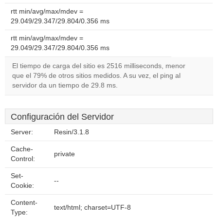
rtt min/avg/max/mdev =
29.049/29.347/29.804/0.356 ms
rtt min/avg/max/mdev =
29.049/29.347/29.804/0.356 ms
El tiempo de carga del sitio es 2516 milliseconds, menor
que el 79% de otros sitios medidos. A su vez, el ping al
servidor da un tiempo de 29.8 ms.
Configuración del Servidor
Server:
Resin/3.1.8
Cache-
private
Control:
Set-
--
Cookie:
Content-
text/html; charset=UTF-8
Type: