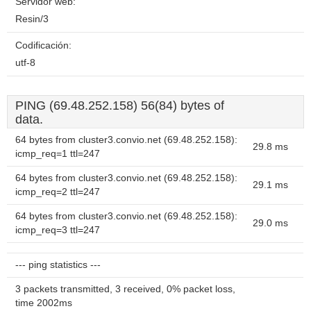
Servidor web:
Resin/3
Codificación:
utf-8
PING (69.48.252.158) 56(84) bytes of
data.
64 bytes from cluster3.convio.net (69.48.252.158):
29.8 ms
icmp_req=1 ttl=247
64 bytes from cluster3.convio.net (69.48.252.158):
29.1 ms
icmp_req=2 ttl=247
64 bytes from cluster3.convio.net (69.48.252.158):
29.0 ms
icmp_req=3 ttl=247
--- ping statistics ---
3 packets transmitted, 3 received, 0% packet loss,
time 2002ms