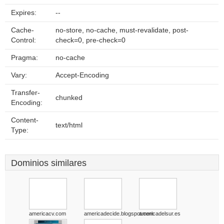
Expires:
--
Cache-
no-store, no-cache, must-revalidate, post-
Control:
check=0, pre-check=0
Pragma:
no-cache
Vary:
Accept-Encoding
Transfer-
chunked
Encoding:
Content-
text/html
Type:
Dominios similares
americacv.com
americadecide.blogspot.com
americadelsur.es