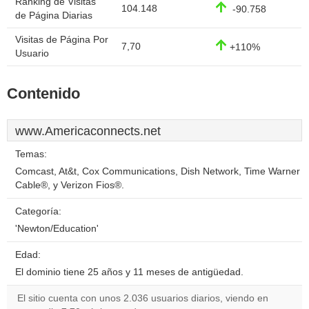
Ranking de Visitas
104.148
-90.758
de Página Diarias
Visitas de Página Por
7,70
+110%
Usuario
Contenido
www.Americaconnects.net
Temas:
Comcast, At&t, Cox Communications, Dish Network, Time Warner
Cable®, y Verizon Fios®.
Categoría:
'Newton/Education'
Edad:
El dominio tiene 25 años y 11 meses de antigüedad.
El sitio cuenta con unos 2.036 usuarios diarios, viendo en