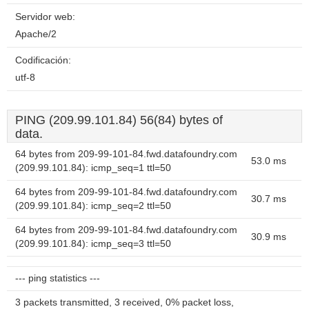
Servidor web:
Apache/2
Codificación:
utf-8
PING (209.99.101.84) 56(84) bytes of
data.
64 bytes from 209-99-101-84.fwd.datafoundry.com
53.0 ms
(209.99.101.84): icmp_seq=1 ttl=50
64 bytes from 209-99-101-84.fwd.datafoundry.com
30.7 ms
(209.99.101.84): icmp_seq=2 ttl=50
64 bytes from 209-99-101-84.fwd.datafoundry.com
30.9 ms
(209.99.101.84): icmp_seq=3 ttl=50
--- ping statistics ---
3 packets transmitted, 3 received, 0% packet loss,