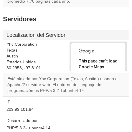
promedio 7,70 páginas cada uno.
Servidores
Localización del Servidor
Yhc Corporation
Texas
Austin
This page can't load
Estados Unidos
Google Maps
30.2958, -97.8101
correctly.
Está alojado por Yhc Corporation (Texas, Austin,) usando el
Apache/2 servidor web. El entorno del lenguaje de
Do you
OK
programación es PHP/5.3.2-1ubuntu4.14.
own this
website?
IP:
209.99.101.84
Desarrollado por:
PHP/5.3.2-1ubuntu4.14