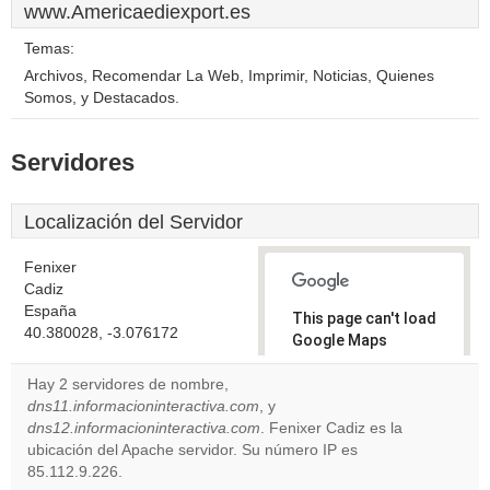
www.Americaediexport.es
Temas:
Archivos, Recomendar La Web, Imprimir, Noticias, Quienes
Somos, y Destacados.
Servidores
Localización del Servidor
Fenixer
Cadiz
España
This page can't load
40.380028, -3.076172
Google Maps
correctly.
Hay 2 servidores de nombre,
dns11.informacioninteractiva.com
, y
Do you
OK
dns12.informacioninteractiva.com
. Fenixer Cadiz es la
own this
website?
ubicación del Apache servidor. Su número IP es
85.112.9.226.