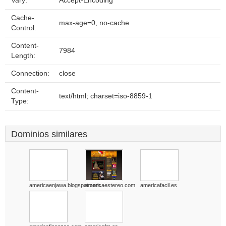
Vary:
Accept-Encoding
Cache-
max-age=0, no-cache
Control:
Content-
7984
Length:
Connection:
close
Content-
text/html; charset=iso-8859-1
Type:
Dominios similares
americaenjawa.blogspot.com
americaestereo.com
americafacil.es