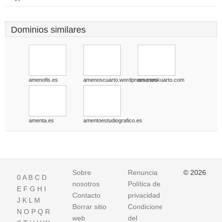
Dominios similares
amenofis.es
amenoscuarto.wordpress.com
amenoskuarto.com
amenta.es
amentoestudiografico.es
Sobre
Renuncia
© 2026
0
A
B
C
D
nosotros
Política de
E
F
G
H
I
Contacto
privacidad
J
K
L
M
Borrar sitio
Condiciones
N
O
P
Q
R
web
del