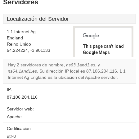
Servidores
Localización del Servidor
1 1 Internet Ag
England
Reino Unido
This page can't load
54.224224, -3.901133
Google Maps
correctly.
Hay 2 servidores de nombre,
ns63.1and1.es
, y
ns64.1and1.es
. Su dirección IP local es 87.106.204.116. 1 1
Do you
OK
Internet Ag England es la ubicación del Apache servidor.
own this
website?
IP:
87.106.204.116
Servidor web:
Apache
Codificación:
utf-8