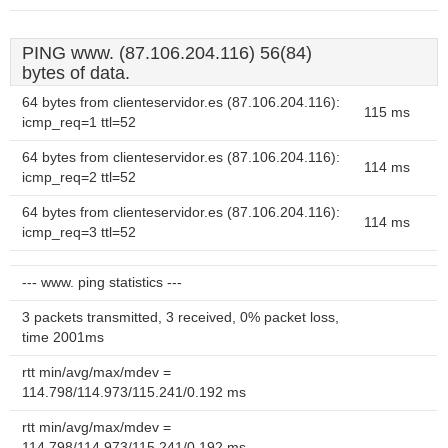
PING www. (87.106.204.116) 56(84)
bytes of data.
64 bytes from clienteservidor.es (87.106.204.116):
115 ms
icmp_req=1 ttl=52
64 bytes from clienteservidor.es (87.106.204.116):
114 ms
icmp_req=2 ttl=52
64 bytes from clienteservidor.es (87.106.204.116):
114 ms
icmp_req=3 ttl=52
--- www. ping statistics ---
3 packets transmitted, 3 received, 0% packet loss,
time 2001ms
rtt min/avg/max/mdev =
114.798/114.973/115.241/0.192 ms
rtt min/avg/max/mdev =
114.798/114.973/115.241/0.192 ms