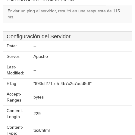
Enviar un ping al servidor, resultó en una respuesta de 115
ms.
Configuración del Servidor
Date:
--
Server:
Apache
Last-
--
Modified:
ETag:
"893cf271-e5-4b7c2c7add8df"
Accept-
bytes
Ranges:
Content-
229
Length:
Content-
text/html
Type: