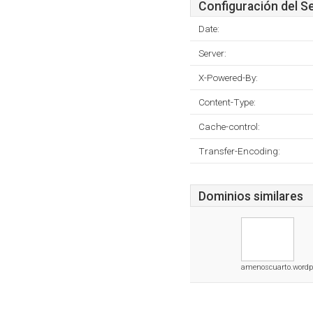
Configuración del S
Date:
Server:
X-Powered-By:
Content-Type:
Cache-control:
Transfer-Encoding:
Dominios similares
amenoscuarto.wordp