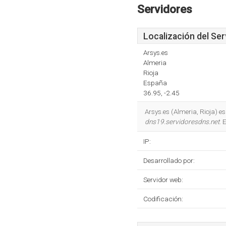
Servidores
Localización del Ser
Arsys.es
Almeria
Rioja
España
36.95, -2.45
Arsys.es (Almeria, Rioja) e
dns19.servidoresdns.net
. 
IP:
Desarrollado por:
Servidor web:
Codificación: