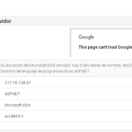
vidor
This page can't load Google
Do you own this website?
s la ubicación del Microsoft-IIS/6 servidor. Hay 2 servidores de nombre,
dns20
El entorno del lenguaje de programación es ASP.NET.
217.76.128.47
ASP.NET
Microsoft-IIS/6
iso-8859-1