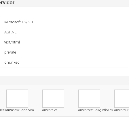
ervidor
--
Microsoft-IIS/6.0
ASP.NET
text/html
private
chunked
ress.com
amenoskuarto.com
amenta.es
amentoestudiografico.es
amentour.