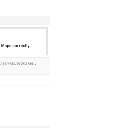
 Maps correctly.
OK
.servidoresdns.net
, y