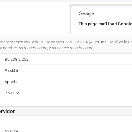
This page can't load Google
Do you own this website?
 programación es PleskLin. Cartagon 85.238.2.0 24 (A Coruna, Calle) es la 
 de nombre,
ns.mundo-r.com
, y
ns-cor.net.mundo-r.com
.
85.238.2.252
PleskLin
Apache
iso-8859-1
ervidor
--
Apache