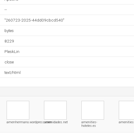
--
"260723-2025-44dd09cbcd540"
bytes
8229
PleskLin
close
text/html
amenhermano.wordpress.com
amenidades.net
amenities-
amenitie
hoteles.es