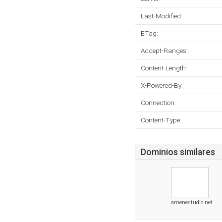
Last-Modified:
ETag:
Accept-Ranges:
Content-Length:
X-Powered-By:
Connection:
Content-Type:
Dominios similares
amenestudio.net