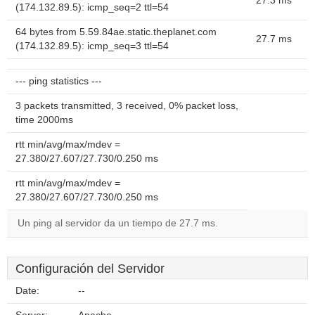
27.3 ms
(174.132.89.5): icmp_seq=2 ttl=54
64 bytes from 5.59.84ae.static.theplanet.com
27.7 ms
(174.132.89.5): icmp_seq=3 ttl=54
--- ping statistics ---
3 packets transmitted, 3 received, 0% packet loss,
time 2000ms
rtt min/avg/max/mdev =
27.380/27.607/27.730/0.250 ms
rtt min/avg/max/mdev =
27.380/27.607/27.730/0.250 ms
Un ping al servidor da un tiempo de 27.7 ms.
Configuración del Servidor
Date:
--