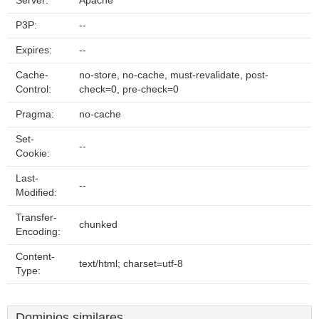
Server:
Apache
P3P:
--
Expires:
--
Cache-
no-store, no-cache, must-revalidate, post-
Control:
check=0, pre-check=0
Pragma:
no-cache
Set-
--
Cookie:
Last-
--
Modified:
Transfer-
chunked
Encoding:
Content-
text/html; charset=utf-8
Type:
Dominios similares