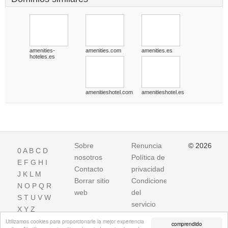
amenities-
amenities.com
amenities.es
hoteles.es
amenitieshotel.com
amenitieshotel.es
Sobre
Renuncia
© 2026
0
A
B
C
D
nosotros
Política de
E
F
G
H
I
Contacto
privacidad
J
K
L
M
Borrar sitio
Condiciones
N
O
P
Q
R
web
del
S
T
U
V
W
servicio
X
Y
Z
Utilizamos cookies para proporcionarle la mejor experiencia
comprendido