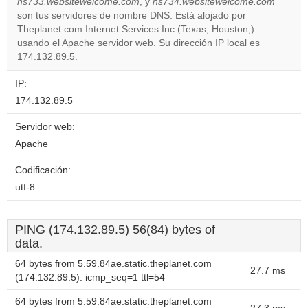
ns733.websitewelcome.com
, y
ns734.websitewelcome.com
Do you
son tus servidores de nombre DNS. Está alojado por
OK
own this
Theplanet.com Internet Services Inc (Texas, Houston,)
website?
usando el Apache servidor web. Su dirección IP local es
174.132.89.5.
IP:
174.132.89.5
Servidor web:
Apache
Codificación:
utf-8
PING (174.132.89.5) 56(84) bytes of
data.
64 bytes from 5.59.84ae.static.theplanet.com
27.7 ms
(174.132.89.5): icmp_seq=1 ttl=54
64 bytes from 5.59.84ae.static.theplanet.com