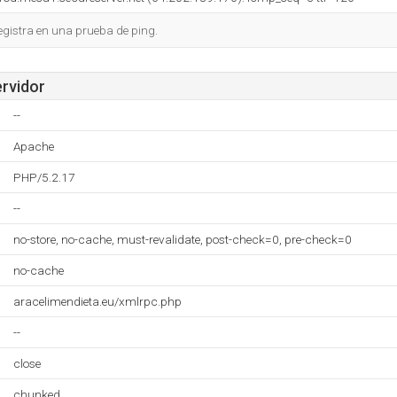
egistra en una prueba de ping.
ervidor
--
Apache
PHP/5.2.17
--
no-store, no-cache, must-revalidate, post-check=0, pre-check=0
no-cache
aracelimendieta.eu/xmlrpc.php
--
close
chunked