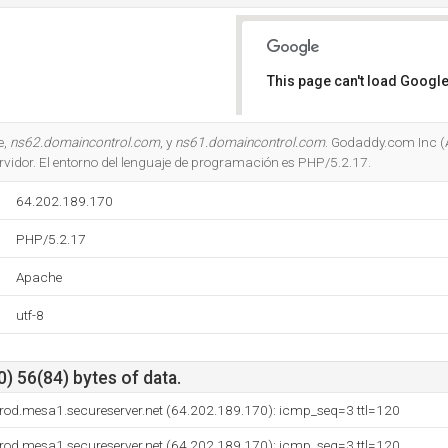
This page can't load Google
Do you own this website?
e,
ns62.domaincontrol.com
, y
ns61.domaincontrol.com
. Godaddy.com Inc (A
rvidor. El entorno del lenguaje de programación es PHP/5.2.17.
64.202.189.170
PHP/5.2.17
Apache
utf-8
) 56(84) bytes of data.
rod.mesa1.secureserver.net (64.202.189.170): icmp_seq=3 ttl=120
rod.mesa1.secureserver.net (64.202.189.170): icmp_seq=3 ttl=120