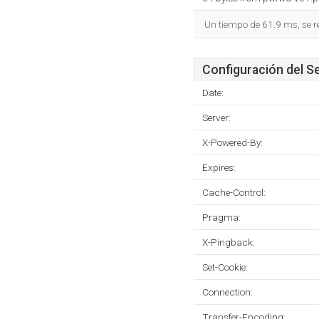
Un tiempo de 61.9 ms, se r
Configuración del S
Date:
Server:
X-Powered-By:
Expires:
Cache-Control:
Pragma:
X-Pingback:
Set-Cookie:
Connection:
Transfer-Encoding: