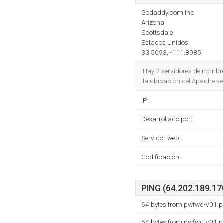
Godaddy.com Inc.
Arizona
Scottsdale
Estados Unidos
33.5093, -111.8985
Hay 2 servidores de nombr
la ubicación del Apache se
IP:
Desarrollado por:
Servidor web:
Codificación:
PING (64.202.189.170
64 bytes from pwfwd-v01.p
64 bytes from pwfwd-v01.p