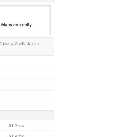
 Maps correctly.
OK
rizona, Scottsdale) es
61.9 ms
61.9 ms