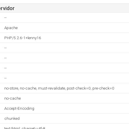
ervidor
--
Apache
PHP/5.2.6-1+lenny16
--
--
--
--
no-store, no-cache, must-revalidate, post-check=0, pre-check=0
no-cache
Accept-Encoding
chunked
text/html; charset=utf-8