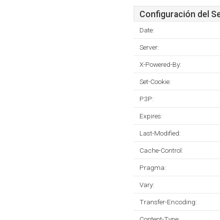
Configuración del S
Date:
Server:
X-Powered-By:
Set-Cookie:
P3P:
Expires:
Last-Modified:
Cache-Control:
Pragma:
Vary:
Transfer-Encoding:
Content-Type: