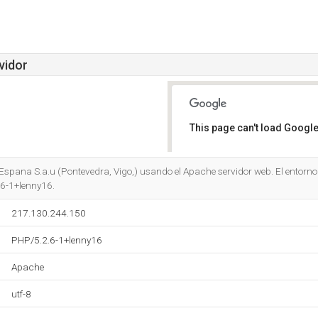
vidor
This page can't load Google
Do you own this website?
Espana S.a.u (Pontevedra, Vigo,) usando el Apache servidor web. El entorno 
6-1+lenny16.
217.130.244.150
PHP/5.2.6-1+lenny16
Apache
utf-8