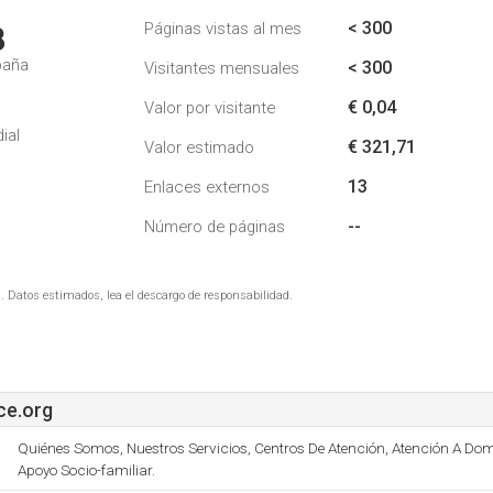
< 300
Páginas vistas al mes
8
paña
< 300
Visitantes mensuales
€ 0,04
Valor por visitante
ial
€ 321,71
Valor estimado
13
Enlaces externos
--
Número de páginas
. Datos estimados, lea el descargo de responsabilidad.
e.org
Quiénes Somos, Nuestros Servicios, Centros De Atención, Atención A Dom
Apoyo Socio-familiar.