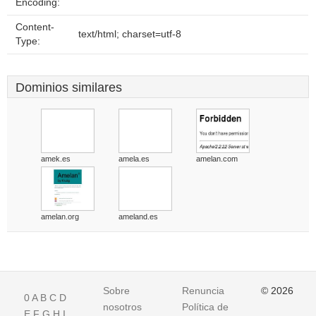
Encoding:
Content-
text/html; charset=utf-8
Type:
Dominios similares
amek.es
amela.es
amelan.com
amelan.org
ameland.es
Sobre
Renuncia
© 2026
0
A
B
C
D
nosotros
Política de
E
F
G
H
I