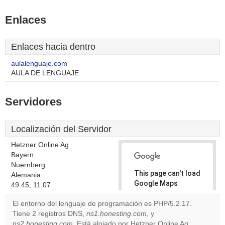
Enlaces
Enlaces hacia dentro
aulalenguaje.com
AULA DE LENGUAJE
Servidores
Localización del Servidor
Hetzner Online Ag
Bayern
Nuernberg
This page can't load
Alemania
Google Maps
49.45, 11.07
correctly.
El entorno del lenguaje de programación es PHP/5.2.17.
Tiene 2 registros DNS,
ns1.honesting.com
, y
Do you
OK
ns2.honesting.com
. Está alojado por Hetzner Online Ag
own this