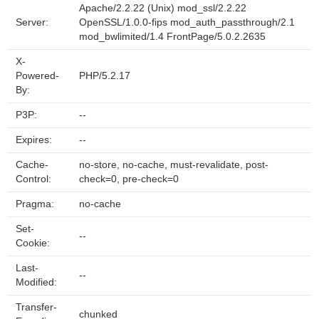
Apache/2.2.22 (Unix) mod_ssl/2.2.22
Server:
OpenSSL/1.0.0-fips mod_auth_passthrough/2.1
mod_bwlimited/1.4 FrontPage/5.0.2.2635
X-
Powered-
PHP/5.2.17
By:
P3P:
--
Expires:
--
Cache-
no-store, no-cache, must-revalidate, post-
Control:
check=0, pre-check=0
Pragma:
no-cache
Set-
--
Cookie:
Last-
--
Modified:
Transfer-
chunked