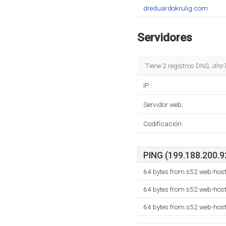
dreduardokrulig.com
Servidores
Tiene 2 registros DNS,
dns1
IP:
Servidor web:
Codificación:
PING (199.188.200.92
64 bytes from s52.web-hos
64 bytes from s52.web-hos
64 bytes from s52.web-hos