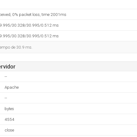
eceived, 0% packet loss, time 2001ms
29.995/30.328/30.995/0.512 ms
29.995/30.328/30.995/0.512 ms
tiempo de 30.9 ms.
ervidor
--
Apache
--
bytes
4554
close