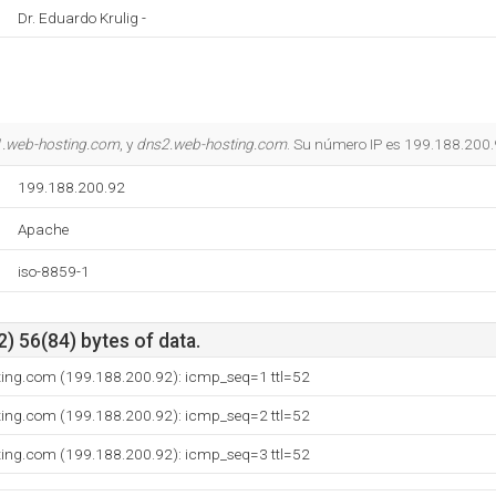
Dr. Eduardo Krulig -
.web-hosting.com
, y
dns2.web-hosting.com
. Su número IP es 199.188.200.
199.188.200.92
Apache
iso-8859-1
) 56(84) bytes of data.
ting.com (199.188.200.92): icmp_seq=1 ttl=52
ting.com (199.188.200.92): icmp_seq=2 ttl=52
ting.com (199.188.200.92): icmp_seq=3 ttl=52