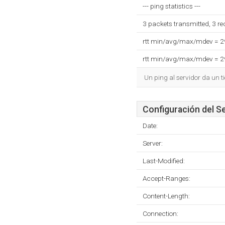
--- ping statistics ---
3 packets transmitted, 3 r
rtt min/avg/max/mdev = 
rtt min/avg/max/mdev = 
Un ping al servidor da un 
Configuración del S
Date:
Server:
Last-Modified:
Accept-Ranges:
Content-Length:
Connection: