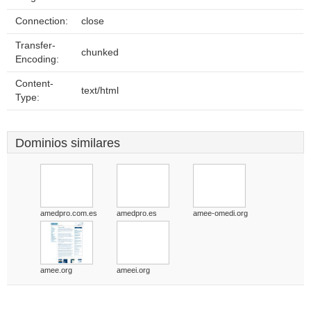
Connection:
close
Transfer-
chunked
Encoding:
Content-
text/html
Type:
Dominios similares
amedpro.com.es
amedpro.es
amee-omedi.org
amee.org
ameei.org