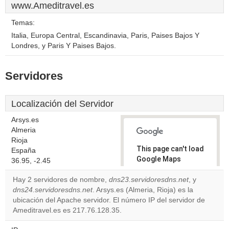
www.Ameditravel.es
Temas:
Italia, Europa Central, Escandinavia, Paris, Paises Bajos Y
Londres, y Paris Y Paises Bajos.
Servidores
Localización del Servidor
Arsys.es
Almeria
Rioja
This page can't load
España
Google Maps
36.95, -2.45
correctly.
Hay 2 servidores de nombre,
dns23.servidoresdns.net
, y
dns24.servidoresdns.net
. Arsys.es (Almeria, Rioja) es la
Do you
OK
ubicación del Apache servidor. El número IP del servidor de
own this
website?
Ameditravel.es es 217.76.128.35.