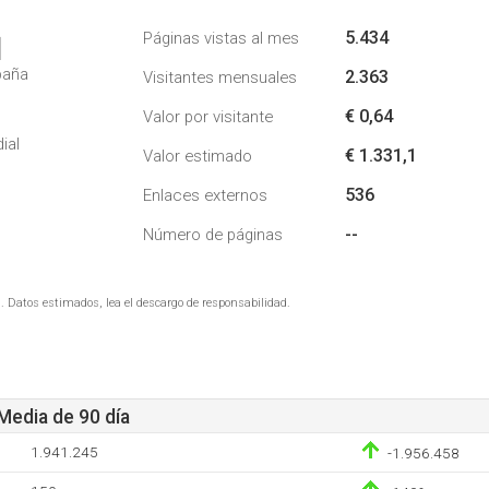
5.434
Páginas vistas al mes
1
paña
2.363
Visitantes mensuales
€ 0,64
Valor por visitante
ial
€ 1.331,1
Valor estimado
536
Enlaces externos
--
Número de páginas
. Datos estimados, lea el descargo de responsabilidad.
 Media de 90 día
1.941.245
-1.956.458