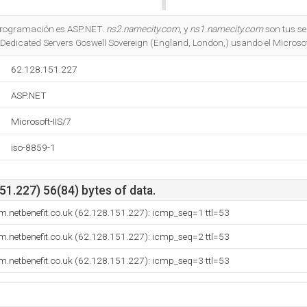
Do you own this website?
e programación es ASP.NET.
ns2.namecity.com
, y
ns1.namecity.com
son tus se
t Dedicated Servers Goswell Sovereign (England, London,) usando el Microsoft
62.128.151.227
ASP.NET
Microsoft-IIS/7
iso-8859-1
1.227) 56(84) bytes of data.
fm.netbenefit.co.uk (62.128.151.227): icmp_seq=1 ttl=53
fm.netbenefit.co.uk (62.128.151.227): icmp_seq=2 ttl=53
fm.netbenefit.co.uk (62.128.151.227): icmp_seq=3 ttl=53