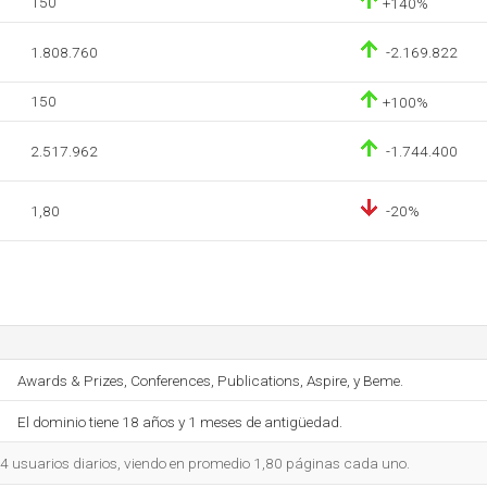
150
+140%
1.808.760
-2.169.822
150
+100%
2.517.962
-1.744.400
1,80
-20%
Awards & Prizes, Conferences, Publications, Aspire, y Beme.
El dominio tiene 18 años y 1 meses de antigüedad.
64 usuarios diarios, viendo en promedio 1,80 páginas cada uno.