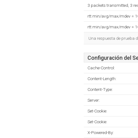
3 packets transmitted, 3 r
rtt min/avg/max/mdev = 
rtt min/avg/max/mdev = 
Una respuesta de prueba d
Configuración del S
Cache-Control:
Content-Length:
Content-Type:
Server:
Set-Cookie:
Set-Cookie:
X-Powered-By: