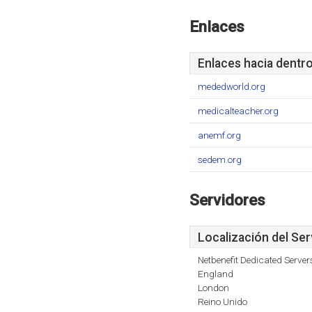
Enlaces
Enlaces hacia dentr
mededworld.org
medicalteacher.org
anemf.org
sedem.org
Servidores
Localización del Ser
Netbenefit Dedicated Server
England
London
Reino Unido