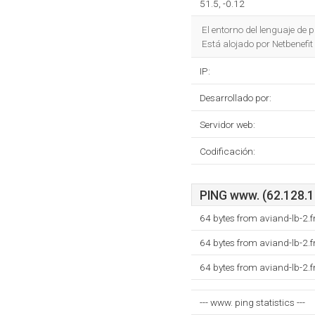
51.5, -0.12
El entorno del lenguaje d
Está alojado por Netbenefi
IP:
Desarrollado por:
Servidor web:
Codificación:
PING www. (62.128.15
64 bytes from aviand-lb-2.
64 bytes from aviand-lb-2.
64 bytes from aviand-lb-2.
--- www. ping statistics ---