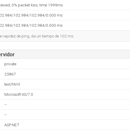
eceived, 0% packet loss, time 1999ms
102.984/102.984/102.984/0.000 ms
102.984/102.984/102.984/0.000 ms
e rapidez de ping, da un tiempo de 102 ms.
ervidor
private
23867
text/html
Microsoft-IIS/7.0
--
--
ASP.NET