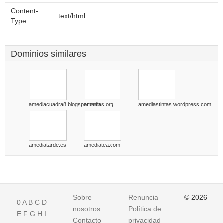
Content-
text/html
Type:
Dominios similares
amediacuadra8.blogspot.com
amedias.org
amediastintas.wordpress.com
amediatarde.es
amediatea.com
Sobre
Renuncia
© 2026
0
A
B
C
D
nosotros
Política de
E
F
G
H
I
Contacto
privacidad