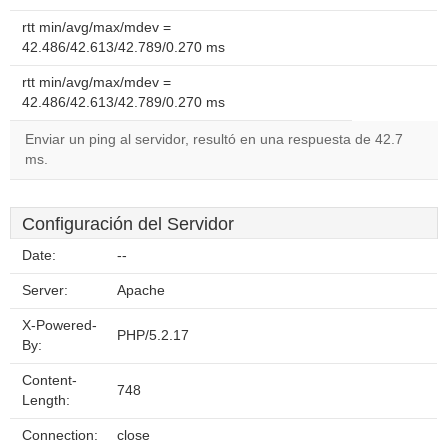
rtt min/avg/max/mdev =
42.486/42.613/42.789/0.270 ms
rtt min/avg/max/mdev =
42.486/42.613/42.789/0.270 ms
Enviar un ping al servidor, resultó en una respuesta de 42.7
ms.
Configuración del Servidor
Date:
--
Server:
Apache
X-Powered-
PHP/5.2.17
By:
Content-
748
Length:
Connection:
close