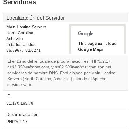
Servidores
Localización del Servidor
Main Hosting Servers
North Carolina
Asheville
This page can't load
Estados Unidos
Google Maps
35.5967, -82.6271
correctly.
El entorno del lenguaje de programación es PHP/5.2.17.
ns01.000webhost.com
, y
ns02.000webhost.com
son tus
Do you
OK
servidores de nombre DNS. Está alojado por Main Hosting
own this
website?
Servers (North Carolina, Asheville,) usando el Apache
servidor web.
IP:
31.170.163.78
Desarrollado por:
PHP/5.2.17