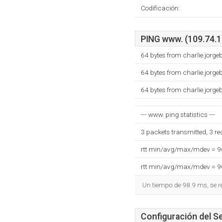
Codificación:
PING www. (109.74.19
64 bytes from charlie.jorge
64 bytes from charlie.jorge
64 bytes from charlie.jorge
--- www. ping statistics ---
3 packets transmitted, 3 r
rtt min/avg/max/mdev = 
rtt min/avg/max/mdev = 
Un tiempo de 98.9 ms, se r
Configuración del S