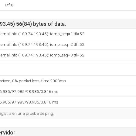
utf-8
3.45) 56(84) bytes of data.
bernal.info (109.74.193.45): icmp_seq=1 ttl=52
bernal.info (109.74.193.45): icmp_seq=2 ttl=52
bernal.info (109.74.193.45): icmp_seq=3 ttl=52
eceived, 0% packet loss, time 2000ms
96.985/97.985/98.985/0.816 ms
96.985/97.985/98.985/0.816 ms
egistra en una prueba de ping.
ervidor