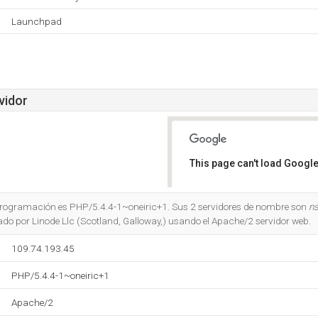
Launchpad
vidor
This page can't load Google
Do you own this website?
e programación es PHP/5.4.4-1~oneiric+1. Sus 2 servidores de nombre son
n
jado por Linode Llc (Scotland, Galloway,) usando el Apache/2 servidor web.
109.74.193.45
PHP/5.4.4-1~oneiric+1
Apache/2