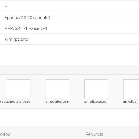
--
Apache/2.2.20 (Ubuntu)
PHP/5.4.4-1~oneiric+1
/xmlrpc.php
press.com
amediatarde.es
amediatea.com
amedicacat.es
amedida.n
otros
Renuncia