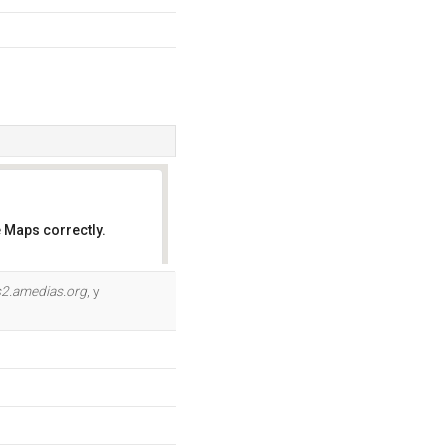
 Maps correctly.
OK
s2.amedias.org
, y