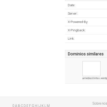
Date:
Server:
X-Powered-By:
X-Pingback:
Link:
Dominios similares
amediastintas.word
Sobre nos
0
A
B
C
D
E
F
G
H
I
J
K
L
M