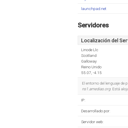
launchpad.net
Servidores
Localización del Ser
Linode Llc
Scotland
Galloway
Reino Unido
55.07, -4.15
El entorno del lenguaje d
ns1.amedias.org
. Está alo
IP:
Desarrollado por:
Servidor web: