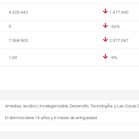
4.320.442
1.477.940
0
-50%
7.568.903
2.377.047
1,00
-9%
Amedias, Iecobici, Incategorizable, Desarrollo, TecnologÃ­a, y Las Cosas
El dominio tiene 14 años y 6 meses de antigüedad.