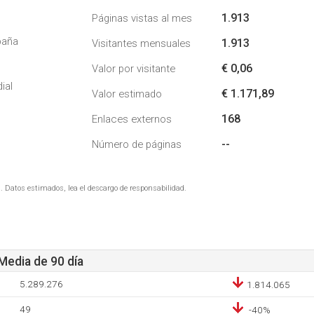
1.913
Páginas vistas al mes
paña
1.913
Visitantes mensuales
€ 0,06
Valor por visitante
ial
€ 1.171,89
Valor estimado
168
Enlaces externos
--
Número de páginas
. Datos estimados, lea el descargo de responsabilidad.
 Media de 90 día
5.289.276
1.814.065
49
-40%