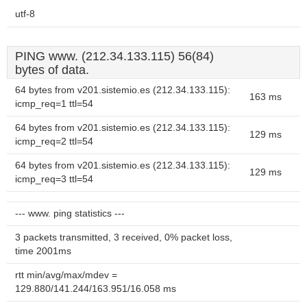
utf-8
PING www. (212.34.133.115) 56(84)
bytes of data.
64 bytes from v201.sistemio.es (212.34.133.115):
163 ms
icmp_req=1 ttl=54
64 bytes from v201.sistemio.es (212.34.133.115):
129 ms
icmp_req=2 ttl=54
64 bytes from v201.sistemio.es (212.34.133.115):
129 ms
icmp_req=3 ttl=54
--- www. ping statistics ---
3 packets transmitted, 3 received, 0% packet loss,
time 2001ms
rtt min/avg/max/mdev =
129.880/141.244/163.951/16.058 ms