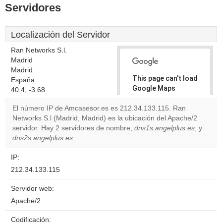
Servidores
Localización del Servidor
Ran Networks S.l.
Madrid
Madrid
This page can't load
España
Google Maps
40.4, -3.68
correctly.
El número IP de Amcasesor.es es 212.34.133.115. Ran
Networks S.l (Madrid, Madrid) es la ubicación del Apache/2
Do you
OK
servidor. Hay 2 servidores de nombre,
dns1s.angelplus.es
own this
, y
website?
dns2s.angelplus.es
.
IP:
212.34.133.115
Servidor web:
Apache/2
Codificación: