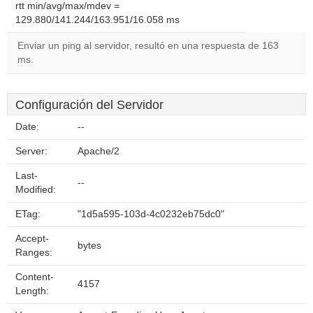
rtt min/avg/max/mdev =
129.880/141.244/163.951/16.058 ms
Enviar un ping al servidor, resultó en una respuesta de 163
ms.
Configuración del Servidor
Date:
--
Server:
Apache/2
Last-
--
Modified:
ETag:
"1d5a595-103d-4c0232eb75dc0"
Accept-
bytes
Ranges:
Content-
4157
Length: