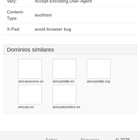
Vary:
Accept-Encoding,User-Agent
Content-
text/html
Type:
X-Pad:
avoid browser bug
Dominios similares
amcasesores.es
amcastellar.es
amcastellar.org
amcats.es
amcautomotive.es
Sobre
Renuncia
© 2026